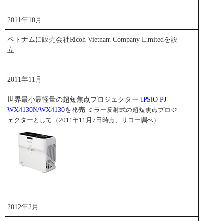
ペンタックスリコーイメージング株式会社発
リコー ユニファイド コミュニケーションシステム P3000
足
2011年10月
ベトナムに販売会社Ricoh Vietnam Company Limitedを設
立
ペンタックスリコーイメージング株式会社は、この年10月1
日付けでリコーの完全子会社として発足。従来のリコーの
デジタルカメラ事業に加え、PENTAXブランドのデジタル
2011年11月
一眼レフカメラや多彩なレンズ群等をラインアップし、コ
ンシューマー向けの製品やサービスを強化しました。その
世界最小最軽量の超短焦点プロジェクター
IPSiO PJ
後、2013年8月には、社名を「リコーイメージング株式会
WX4130N/WX4130
を発売
ミラー反射式の超短焦点プロジ
社」に変更し、今日に至っています。
ェクターとして（2011年11月7日時点、リコー調べ）
＊ 現「リコーイメージング株式会社」
ニュースリリース
公式サイト
世界最小最軽量の超短焦点プロジェクター I PSiO PJ W X4130N/WX4130<br>
PDF
トピックス一覧
<small>ミラー反射式の超短焦点プロジェクターとして（2011年11月7日時点、
リコー調べ）</small>
2012年2月