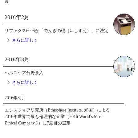
賞
2016年2月
リファクス600Sが「でんきの礎（いしずえ）」に決定
さらに詳しく
FAカメララインアップ
2016年3月
閉じる
2016年2月
ヘルスケア分野参入
「リファクス600S」がでんきの礎（いしず
さらに詳しく
VCSEL技術搭載で、1,200dpi x 4,800dpi の高画質を実現
え）に選定される
2016年3月
2016年3月
エシスフィア研究所（Ethisphere Institute, 米国）による
1974年に発売したディジタルファクシミリ「リファクス
2016年世界で最も倫理的な企業（2016 World’s Most
600S」が、一般社団法人 電気学会 第9回でんきの礎として
リコーグループの技術力を活かしヘルスケア
Ethical Company®）に7度目の選定
顕彰されました。顕彰理由は、世界初の実用的国際間デー
事業に参入
タ送受信を実現（A4サイズ1枚送信時間を従来の6分から1分