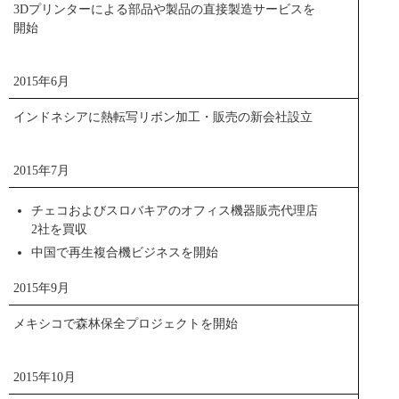
ができる産業用ステレオカメラ「RICOH SV-M-S1」は装置
3Dプリンターによる部品や製品の直接製造サービスを
の「目」の役割を果たし、対象物を3次元計測することでシ
開始
独自のVCSEL素子開発により科学技術分野の
ステムの自動化を可能とするカメラです。本製品は、リコ
ー独自のキャリブレーション技術により、1m計測時に測距
文部科学大臣表彰「科学技術賞」を受賞
2015年6月
精度約±1mm（実測値）という高精度検出を実現させまし
リコーブランド初となる３Dプリンター「RICOH AM 5500P」
た。撮影から画像処理、視差演算までを全てカメラ内部で
インドネシアに熱転写リボン加工・販売の新会社設立
行うことでデータ処理速度が向上するため、30fpsの高フレ
40チャンネル面発光型半導体レーザーアレイ素子（VCSEL:
ームレートで3次元データを計測することができます。リコ
閉じる
Vertical Cavity Surface Emitting Laser)を開発したリコー未来技
ーではこのほか、FA（Factory Automation）カメラも多彩に
術研究所技師長の佐藤俊一と、同研究所東北研究センター
2015年7月
ラインアップし ています。
の軸谷直人が、平成27年度科学技術分野の文部科学大臣表
彰において科学技術賞を受賞しました。このVCSELの搭載
ニュースリリース
チェコおよびスロバキアのオフィス機器販売代理店
商品サイト
により、印刷物の多品種・短納期・小ロット化といった近
2社を買収
年の新しい印刷(オンデマンド印刷)需要に応えられるプリン
中国で再生複合機ビジネスを開始
ターが製品化されました。また不要な印刷物の出力を最小
PDF
トピックス一覧
限に抑えられるという効果から地球環境保全にも貢献して
2015年9月
います。
メキシコで森林保全プロジェクトを開始
お知らせ
技術ページ
2015年10月