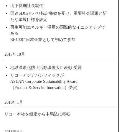
環境保全と利益の創出を同時に実現する「環境経営」取り
山下良則社長就任
組んできました。この考え方をさらに進化させ、これまで
国連SDGsとパリ協定発効を受け、重要社会課題と新
の事業領域にとらわれない、より広い分野での環境事業の
たな環境目標を設定
創出を行い、持続可能な社会の構築に貢献すべく、｢お客様
再生可能エネルギー活用の国際的なイニシアチブで
と共に進化する環境経営｣を目指しております。
ある
RE100に日本企業として初めて参加
ニュースリリース
公式サイト
リファクス600S
2017年10月
PDF
トピックス一覧
地球温暖化防止活動環境大臣表彰 受賞
リコーアジアパシフィックが
ASEAN Corporate Sustainability Award
（Product & Service Innovation）受賞
2018年1月
脳の神経活動を見える化する脳磁計
リコー本社を銀座から中馬込に移転
2018年4月