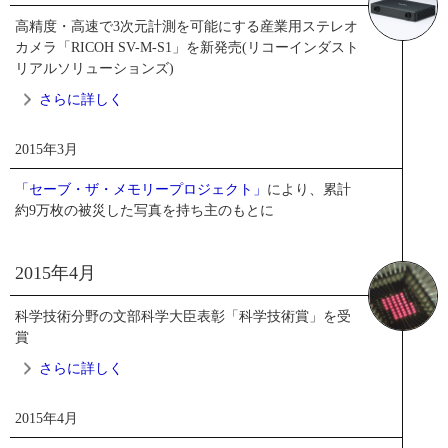
高精度・高速で3次元計測を可能にする産業用ステレオ
カメラ「RICOH SV-M-S1」を新発売(リコーインダスト
リアルソリューションズ)
さらに詳しく
2015年3月
2015年3月
「セーブ・ザ・メモリープロジェクト」
により、累計
約9万枚の被災した写真を持ち主のもとに
RICOH Rapid Fab（厚木事業所）
高精度・高速で3次元計測を可能にする産業
用
2015年4月
ステレオカメラ「RICOH SV-M-S1」を新発売
（リコーインダストリアルソリューション
科学技術分野の文部科学大臣表彰「科学技術賞」を受
賞
ズ）
さらに詳しく
リコーインダストリアルソリューションズ株式会社が発売
2015年4月
した、対象物の形状を高精度かつ高速で3次元計測すること
2015年4月