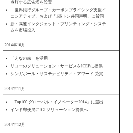
点灯する広告塔を設置
アディティブ・マニュファクチャリング事業
「世界銀行グループ・カーボンプライシング支援イ
に参入
ニシアティブ」および「1兆トン共同声明」に賛同
新・高速インクジェット・プリンティング・システ
ムを市場投入
3Dプリンターをキーとしたアディティブ・マニュファクチ
ャリング事業(AM事業)に参入。
2014年10月
事業の第一弾として、ものづくりイノベーション拠点
「RICOH Rapid Fab」を開設。3Dプリンターの仕入れ販
「えなの森」を活用
RICOH THETA
売、3Dプリンター出力サービス、リコーの実践事例に基づ
リコーのソリューション・サービスをICEFに提供
くコンサルティング提案を展開し、順次グローバルに拠点
を拡張していく予定です。日本における販売はリコージャ
シンガポール・サステナビリティ・アワード 受賞
パン株式会社が行っています。
2014年11月
ニュースリリース
商品サイト
「Top100 グローバル・イノベーター2014」に選出
インド郵便局にICTソリューション提供へ
PDF
トピックス一覧
2014年12月