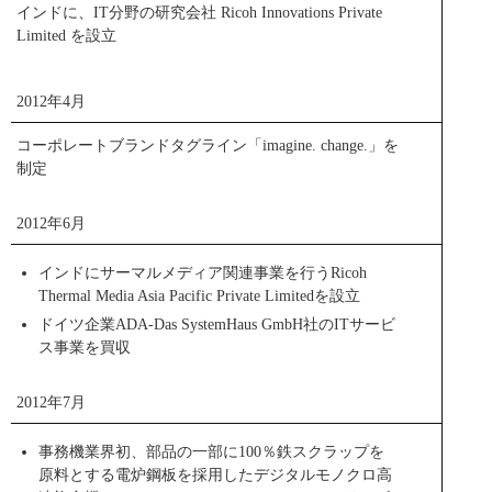
インドに、IT分野の研究会社 Ricoh Innovations Private
Limited を設立
2012年4月
コーポレートブランドタグライン「imagine. change.」を
制定
2012年6月
インドにサーマルメディア関連事業を行うRicoh
Thermal Media Asia Pacific Private Limitedを設立
ディスプレイの書き込みや遠隔地とのコミュニケーションも実現するリコー イ
ドイツ企業ADA-Das SystemHaus GmbH社のITサービ
ンタラクティブ ホワイトボードD5500
ス事業を買収
PENTAXデジタルカメラ
閉じる
2012年7月
事務機業界初、部品の一部に100％鉄スクラップを
原料とする電炉鋼板を採用したデジタルモノクロ高