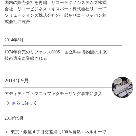
超小型二眼屈曲光学系を採用することにより上下を含む真
国内の販売会社を再編。リコーテクノシステムズ株式
の全天球画像の撮影を可能にし、撮影者の意図や予測を超
会社、リコービジネスエキスパート株式会社リコーIT
えた光景、斬新な全天球画像を世界の人たちと共有する楽
ソリューションズ株式会社の一部をリコージャパン株
しさを体感することができます。
式会社に統合
＊コンシューマー製品において、水平方向や半天球だけでなく、撮影者を取り
巻く空間全てをワンショットでキャプチャーできる点において。（2013年10月
2014年8月
時点。リコーイメージング社調べ）
1974年発売のリファクス600S、国立科学博物館の未来
ニュースリリース
技術遺産に登録される
商品サイト
PDF
トピックス一覧
2014年9月
アディティブ・マニュファクチャリング事業に参入
さらに詳しく
2014年9月
2014年9月
東京・銀座４丁目交差点に100％自然エネルギーで