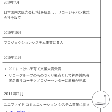
2010年7月
経済社会の将来動向と企業経営への影響を研究する「シン
日本国内の販売会社7社を統合し、リコージャパン株式
クタンク機能」と、その研究成果を基に経営陣に対して助
会社を設立
言・課題提起を行う「アドバイザリー機能」を併せ持つ
「リコー経済社会研究所（Ricoh Institute of Sustainability and
Business）」は、刻々と変化する経営環境の背景にある経済
2010年10月
社会の構造的変化を的確に把握すると同時に、企業自らの
経営状況に照らし合わせた独自の分析をより強力に行いま
プロジェクションシステム事業に参入
す。
ニュースリリース
2010年11月
2011にっけい子育て支援大賞受賞
PDF
トピックス一覧
リコーグループのものづくり拠点として神奈川県海
老名市リコーテクノロジーセンターに新棟が完成
2011年2月
ユニファイド コミュニケーション システム事業に参入