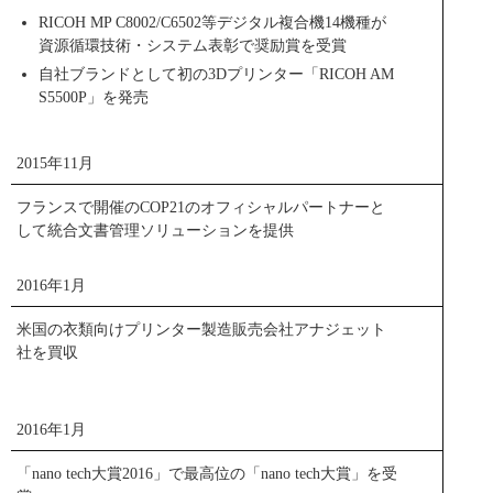
PDF
トピックス一覧
RICOH MP C8002/C6502等デジタル複合機14機種が
資源循環技術・システム表彰で奨励賞を受賞
自社ブランドとして初の3Dプリンター「RICOH AM
S5500P」を発売
2015年11月
フランスで開催のCOP21のオフィシャルパートナーと
して統合文書管理ソリューションを提供
RICOH SV-M-S1
2016年1月
米国の衣類向けプリンター製造販売会社アナジェット
社を買収
2016年1月
1mm2以下の面積に40の光源を配置したリコーの40チャンネルVCSEL
「nano tech大賞2016」で最高位の「nano tech大賞」を受