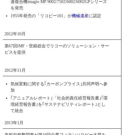
速複合機imagio MP 9002/7502/6002/6002GPシリーズ
を発売
1955年発売の「リコピー101」が
機械遺産
に認定
2012年10月
第67回IMF・世銀総会でリコーのソリューション・サー
ビスを提供
新会社発足を告知する広告
2012年11月
閉じる
気候変動に関する｢カーボンプライス｣共同声明へ参
加
｢アニュアルレポート｣「社会的責任経営報告書｣｢環
境経営報告書｣を｢サステナビリティレポート｣とし
て統合
2013年1月
市村自然塾関東が第10回企業フィランソロピー大賞を