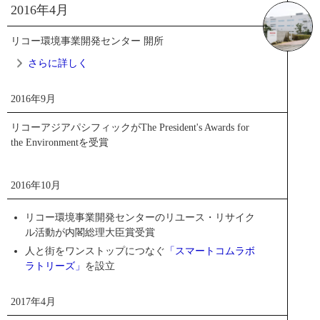
に短縮）し、ファクシミリの普及に大きく寄与したこと。
2016年4月
適用された符号化などデジタル技術が、国際標準化へつな
高齢化社会への対応、医療費削減、地域間の医療水準格差
がるとともに複写技術と融合し現在のコピー、プリンタ、
リコー環境事業開発センター 開所
解消などが求められるヘルスケア分野を、社会課題の解決
ファクス、スキャナー一体の複合機へと進化し、OA機器の
に取り組む分野の一つとして位置付け、事業参入すること
さらに詳しく
発展とオフィス業務の革新的効率化に貢献したことによる
に決定。その一環として、画像診断装置事業の事業展開・
ものです。
研究開発を加速するため、横河電機株式会社から2016年4月
2016年9月
ニュースリリース
1日に脳磁計*事業を譲り受けました。
2016年4月
公式サイト
リコーアジアパシフィックがThe President's Awards for
科学技術賞表彰式
「ヘルスケアIT領域」「メディカルイメージング領域」
the Environmentを受賞
「バイオメディカル領域」の3つを重点領域と定めて事業拡
環境事業の創出・拡大を目指す
PDF
トピックス一覧
大を目指します。
閉じる
リコー環境事業開発センター 開所
メディカルイメージング領域では、脊髄や脳の神経活動を
2016年10月
見える化する計測装置の開発・展開など、医療画像診断シ
ステム＆サービスを展開します。
リコー環境事業開発センターのリユース・リサイク
リコー環境事業開発センターは、創立80周年の記念事業の1
ル活動が内閣総理大臣賞受賞
＊脳の神経活動により生じる生体磁気を計測する装置
つとして設立。本センターは、「リユース・リサイクルセ
人と街をワンストップにつなぐ
「スマートコムラボ
ンター」、「環境技術の実証実験の場」、「環境活動に関
ニュースリリース
ラトリーズ」
を設立
する情報発信基地」の3つの機能を併せ持っています。「環
公式サイト
境技術の実証実験の場」では、産官学連携のオープンイノ
2017年4月
ベーションの手法を用いて、パートナーとともに進めるこ
PDF
トピックス一覧
とで、環境事業の創出を加速します。 リコーは90年代から