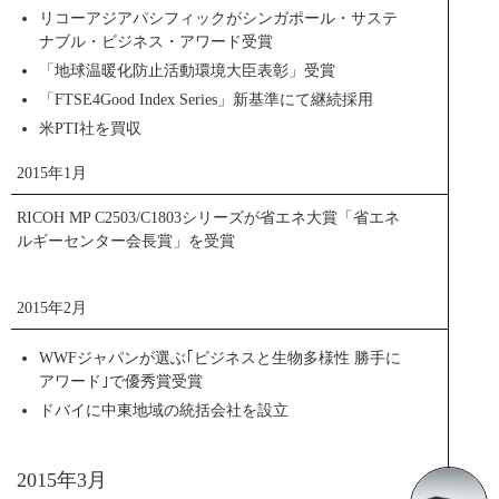
リコーアジアパシフィックがシンガポール・サステ
ナブル・ビジネス・アワード受賞
「地球温暖化防止活動環境大臣表彰」受賞
「FTSE4Good Index Series」新基準にて継続採用
RICOH THETAで撮影した全天球イメージ
米PTI社を買収
閉じる
2015年1月
RICOH MP C2503/C1803シリーズが省エネ大賞「省エネ
ルギーセンター会長賞」を受賞
2015年2月
WWFジャパンが選ぶ｢ビジネスと生物多様性 勝手に
3Dプリンターによる試作品
アワード｣で優秀賞受賞
ドバイに中東地域の統括会社を設立
2015年3月