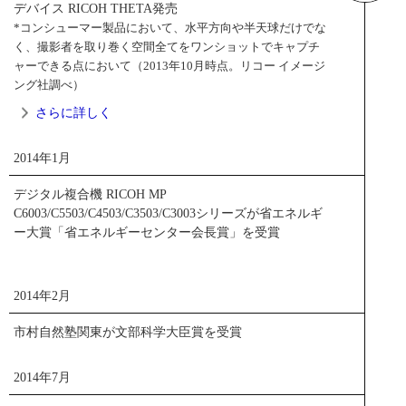
デバイス RICOH THETA発売
*コンシューマー製品において、水平方向や半天球だけでな
く、撮影者を取り巻く空間全てをワンショットでキャプチ
ャーできる点において（2013年10月時点。リコー イメージ
ング社調べ）
さらに詳しく
2014年1月
2013年10月
デジタル複合機 RICOH MP
C6003/C5503/C4503/C3503/C3003シリーズが省エネルギ
ー大賞「省エネルギーセンター会長賞」を受賞
全天球イメージを撮影可能な世界初*の画像
インプットデバイス
「RICOH THETA」発売
2014年2月
市村自然塾関東が文部科学大臣賞を受賞
｢RICOH THETA（リコー・シータ）｣は、一度シャッターを
切るだけで撮影者を取り囲む全天球イメージを撮影するこ
2014年7月
とができる世界初*の画像インプットデバイス。独自開発の