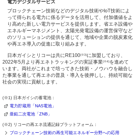
電力デジタルサービス
ブロックチェーン技術などのデジタル技術やIoT技術によ
って得られる電力に係るデータを活用して、付加価値をよ
り高めた新しい電力サービスを提供します。省エネ設備や
エネルギーマネジメント、太陽光発電設備の運営保守など
のソリューションの提供を通じて、地域や企業の脱炭素化
や再エネ導入の促進に取り組みます。
日本ガイシとリコーは共にRE100
に加盟しており、
(※3)
2022年5月より再エネトラッキングの実証事業
を進めて
(※4)
います。両社がこれまで培ってきた技術・ノウハウを融合し
た事業を通して再エネの普及・導入を後押しし、持続可能な
社会の実現に貢献します。
(※1) 日本ガイシの蓄電池：
電力貯蔵用「NAS電池」
亜鉛二次電池「ZNB」
(※2) リコーの再エネ流通記録プラットフォーム：
ブロックチェーン技術の再生可能エネルギー分野への応用