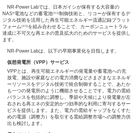
NR-Power Labでは、日本ガイシが保有する大容量の
NAS
電池などの蓄電池
制御技術と、リコーが保有するデ
®
(※1)
ジタル技術を活用した再生可能エネルギー流通記録プラット
フォーム
を組み合わせることで、カーボンニュートラル
(※2)
達成に不可欠な再エネの普及拡大のためのサービスを提供し
ます。
NR-Power Labは、以下の早期事業化を目指します。
仮想発電所（VPP）サービス
VPPとは、再生可能エネルギーの発電量や蓄電池への充
放電、施設や家庭などの電力消費などさまざまなエネルギ
ーリソースをデジタル技術で統合制御することで、あたか
も一つの発電所のように機能させることです。電力の需給
バランスを包括的に調整し、季節や天候により発電量が左
右される再エネの安定的かつ効率的な利用に寄与するサー
ビスを提供します。また、電力の需給ギャップをなくすた
めの電源（調整力）を取引する需給調整市場への調整力供
出も検討します。