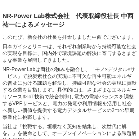
NR-Power Lab株式会社 代表取締役社長 中西
祐一によるメッセージ
このたび、新会社の社長を拝命しました中西でございます。
日本ガイシとリコーは、それぞれ創業時から持続可能な社会
の実現を目標に、国内外で環境課題の解決に寄与するさまざ
まな事業を展開してきました。
NR-Power Labは両社の強みを融合し、「モノ×デジタル×サ
ービス」で脱炭素社会の実現に不可欠な再生可能エネルギー
の普及における課題を解決し、持続可能な社会の実現に貢献
する企業を目指します。具体的には、さまざまなエネルギー
リソースをIoT技術で統合制御し電力の需給バランスを調整
するVPPサービスと、電力の発電や利用情報を活用し社会
へ新しい価値を提供する電力デジタルサービスの2つの早期
事業化に挑戦します。
当社は「挑戦する。垣根なく英知を結集し、次世代に解
を。」を使命として、オープンイノベーションによる課題解