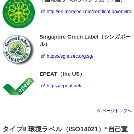
http://en.meecec.com/certification/envir
Singapore Green Label（シンガポー
ル）
https://sgls.sec.org.sg/
EPEAT（the US）
https://epeat.net/
ページトップへ
タイプII 環境ラベル（ISO14021）“自己宣