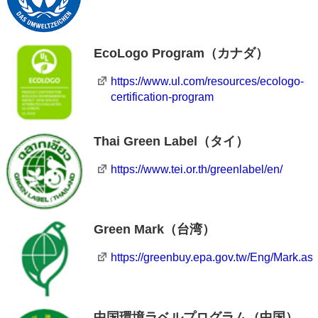
EcoLogo Program（カナダ）
https://www.ul.com/resources/ecologo-
certification-program
Thai Green Label（タイ）
https://www.tei.or.th/greenlabel/en/
Green Mark（台湾）
https://greenbuy.epa.gov.tw/Eng/Mark.as
中国環境ラベルプログラム（中国）