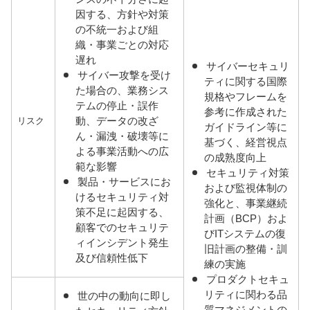
因する、方針や対策
の不統一および組
織・事業ごとの対応
遅れ
サイバーセキュリ
サイバー攻撃を受け
ティに関する国際
た場合の、業務シス
規格やフレームを
テムの停止・誤作
参考に作成された
動、データの改ざ
リスク
ガイドライン等に
ん・漏洩・破壊等に
基づく、経営視点
よる事業活動への広
の成熟度向上
範な影響
セキュリティ対策
製品・サービスにお
および監視体制の
けるセキュリティ対
強化と、事業継続
策不足に起因する、
計画（BCP）およ
顧客でのセキュリテ
びITシステムの復
ィインシデント発生
旧計画の整備・訓
及び信頼性低下
練の実施
プロダクトセキュ
リティに関わる品
世の中の動向に即し
質マネジメントの