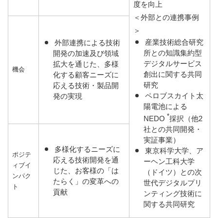
度を向上
＜外部との連携事例
＞
産業技術総合研究
外部連携による技術
所との知識集約型
開発の加速及び領域
デジタルサービス
拡大を通じた、多様
機会
創出に関する共同
化する顧客ニーズに
研究
応える技術・製品開
ペロブスカイト太
発の実現
陽電池による
*
NEDO
採択（他2
社との共同開発・
実証事業）
多様化するニーズに
東京科学大学、ア
ポジテ
応える技術開発を通
ーヘン工科大学
ィブイ
じた、お客様の「は
（ドイツ）との次
ンパク
たらく」の変革への
世代デジタルプリ
ト
貢献
ンティング技術に
関する共同研究