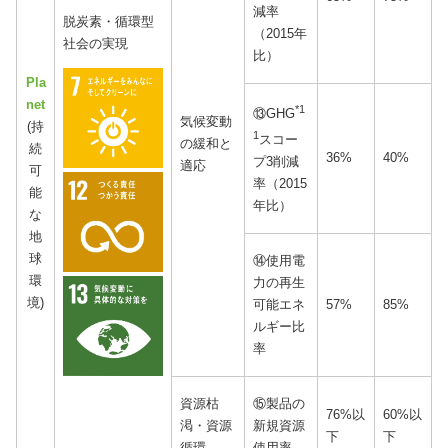
減率
脱炭素・循環型
（2015年
社会の実現
比）
Pla
net
*1
⑬GHG
気候変動
(持
1
スコー
の緩和と
続
36%
40%
プ3削減
適応
可
率（2015
能
年比）
な
地
球
⑭使用電
環
力の再生
境)
可能エネ
57%
85%
ルギー比
率
資源枯
⑮製品の
76%以
60%以
渇・資源
新規資源
下
下
循環
使用率