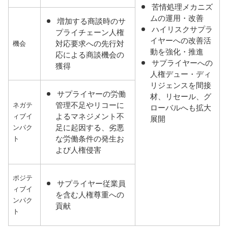
苦情処理メカニズ
ムの運用・改善
増加する商談時のサ
ハイリスクサプラ
プライチェーン人権
イヤーへの改善活
対応要求への先行対
機会
動を強化・推進
応による商談機会の
サプライヤーへの
獲得
人権デュー・ディ
リジェンスを間接
サプライヤーの労働
材、リセール、グ
管理不足やリコーに
ネガテ
ローバルへも拡大
よるマネジメント不
ィブイ
展開
足に起因する、劣悪
ンパク
な労働条件の発生お
ト
よび人権侵害
ポジテ
サプライヤー従業員
ィブイ
を含む人権尊重への
ンパク
貢献
ト