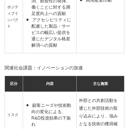
商用産業印刷
消、創造性の発揮、
働くことに対する満
ポジテ
足度向上への貢献
ィブイ
アクセシビリティに
ンパク
配慮した製品・サー
ト
ビスの幅広い提供を
通じたデジタル格差
解消への貢献
関連社会課題：イノベーションの加速
区分
内容
主な施策
外部との共創活動を
顧客ニーズや技術動
通じた外部技術の取
向の変化による、
リスク
り込みにより、強み
R&D投資効果の下振
となる技術の獲得確
れ