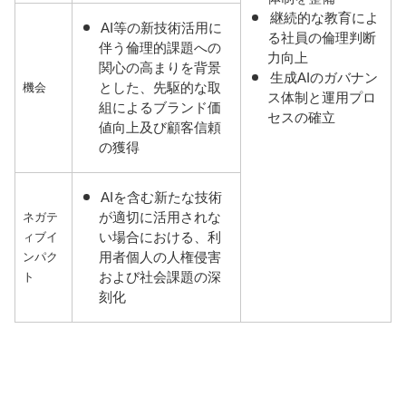
継続的な教育によ
AI等の新技術活用に
る社員の倫理判断
伴う倫理的課題への
力向上
関心の高まりを背景
生成AIのガバナン
とした、先駆的な取
機会
ス体制と運用プロ
組によるブランド価
セスの確立
値向上及び顧客信頼
の獲得
AIを含む新たな技術
が適切に活用されな
ネガテ
い場合における、利
ィブイ
用者個人の人権侵害
ンパク
および社会課題の深
ト
刻化