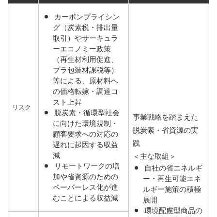
カーボンプライシン
グ（炭素税・排出量
取引）やサーキュラ
ーエコノミー政策
（再生材利用促進、
プラ包装材課税等）
等による、原材料へ
の価格転嫁・調達コ
スト上昇
リスク
脱炭素・循環型社会
事業戦略を踏まえた
に向けた環境規制・
脱炭素・省資源の実
顧客要求への対応の
践
遅れに起因する収益
減
＜主な取組＞
リモートワークの増
自社の省エネルギ
加や省資源のための
ー・再生可能エネ
ペーパーレス化が進
ルギー施策の積極
むことによる収益減
展開
環境配慮型商品の