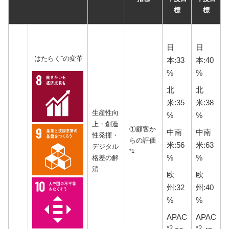
標
標
日
日
”はたらく”の変革
本:33
本:40
%
%
北
北
米:35
米:38
生産性向
%
%
上・創造
①顧客か
中南
中南
性発揮・
らの評価
米:56
米:63
デジタル
*1
%
%
格差の解
消
欧
欧
州:32
州:40
%
%
APAC
APAC
*2
*2