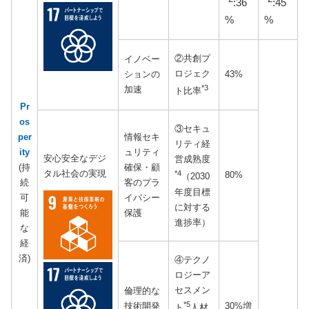
:36
:45
%
%
②共創プ
イノベー
ロジェク
ションの
43%
*3
加速
ト比率
Pr
os
③セキュ
per
情報セキ
リティ経
ity
ュリティ
安心安全なデジ
営成熟度
(持
確保・顧
タル社会の実現
*4
80%
（2030
続
客のプラ
年度目標
可
イバシー
に対する
能
保護
進捗率）
な
経
済)
④テクノ
ロジーア
セスメン
倫理的な
*5
技術開発
30%増
ト
人材