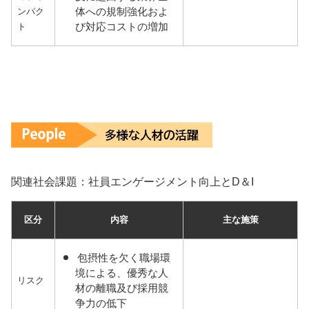
体への規制強化およ
ンパク
び対応コストの増加
ト
関連社会課題：社員エンゲージメント向上とD＆I
区分
内容
主な施策
包摂性を欠く職場環
境による、優秀な人
リスク
材の離職及び採用競
争力の低下