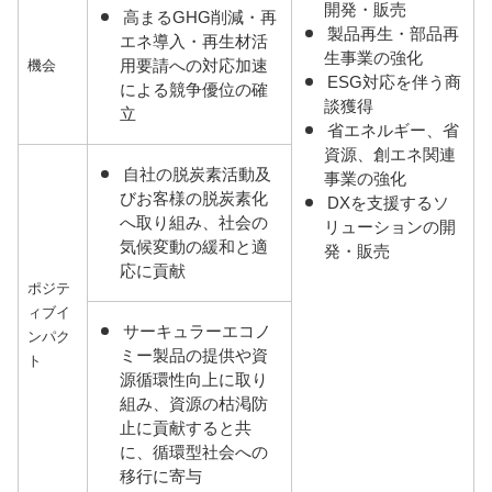
開発・販売
高まるGHG削減・再
製品再生・部品再
エネ導入・再生材活
生事業の強化
用要請への対応加速
機会
ESG対応を伴う商
による競争優位の確
談獲得
立
省エネルギー、省
資源、創エネ関連
自社の脱炭素活動及
事業の強化
びお客様の脱炭素化
DXを支援するソ
へ取り組み、社会の
リューションの開
気候変動の緩和と適
発・販売
応に貢献
ポジテ
ィブイ
サーキュラーエコノ
ンパク
ミー製品の提供や資
ト
源循環性向上に取り
組み、資源の枯渇防
止に貢献すると共
に、循環型社会への
移行に寄与