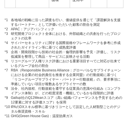
*1
各地域の戦略に沿った調査を行い、価値提供を通じて「課題解決を支援
するパートナー」として評価いただいた顧客の割合を測定
*2
APAC：アジアパシフィック
*3
研究開発プロジェクト全体における、外部組織との共創を行ったプロジ
ェクトの比率
*4
サイバーセキュリティに関する国際規格やフレームワークを参考に作成
されたガイドライン等に基づく成熟度評価
*5
企画・開発段階から技術の社会的・倫理的影響を予見・評価し、リスク
低減策を整理して商品・サービスに反映させる活動
*6
リコーグループ人権リスク評価における重要項目すべてに対応が出来て
いるグループ会社の割合
*7
RBA（Responsible Business Alliance：グローバルなサプライチェーン
における企業の社会的責任を推進する企業同盟）の行動規範に基づく
「リコーグループサプライヤー・パートナー行動規範」の、要求事項に
準拠していない項目が複数あるサプライヤーの数
*8
法令、社内規程、行動規範を遵守する従業員の意識や仕組み（コンプラ
イアンス体制）が、どの程度浸透・機能しているかを段階的に評価
*9
Gallup社のQ12Meanスコア（高い組織パフォーマンスを予見するための
12要素に対する評価スコア）を採用
*10
IPAのDXスキル標準に基づきリコーとして設定した人材類型ごとのデジ
タル推奨資格・スキル
*11
GHG(Green House Gas)：温室効果ガス