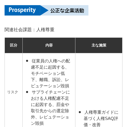
関連社会課題：人権尊重
区分
内容
主な施策
従業員の人権への配
慮不足に起因する、
モチベーション低
下、離職、訴訟、レ
ピュテーション毀損
サプライチェーンに
リスク
おける人権配慮不足
に起因する、罰金や
取引先からの選定除
人権尊重ガイドに
外、レピュテーショ
基づく人権SAQ評
ン毀損
価・改善