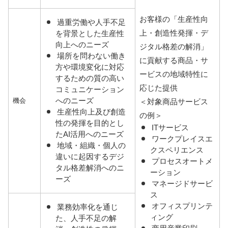
お客様の「生産性向
過重労働や人手不足
上・創造性発揮・デ
を背景とした生産性
向上へのニーズ
ジタル格差の解消」
場所を問わない働き
に貢献する商品・サ
方や環境変化に対応
ービスの地域特性に
するための質の高い
応じた提供
コミュニケーション
へのニーズ
機会
＜対象商品サービス
生産性向上及び創造
の例＞
性の発揮を目的とし
ITサービス
たAI活用へのニーズ
ワークプレイスエ
地域・組織・個人の
クスペリエンス
違いに起因するデジ
プロセスオートメ
タル格差解消へのニ
ーション
ーズ
マネージドサービ
ス
オフィスプリンテ
業務効率化を通じ
ィング
た、人手不足の解