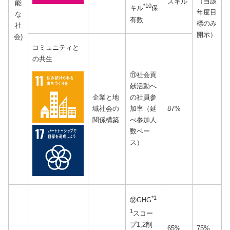
（当該
スキル
能
*10
キル
保
年度目
な
有数
標のみ
社
開示）
会)
コミュニティと
の共生
⑪社会貢
献活動へ
企業と地
の社員参
域社会の
加率（延
87%
関係構築
べ参加人
数ベー
ス）
*1
⑫GHG
1
スコー
プ1,2削
65%
75%