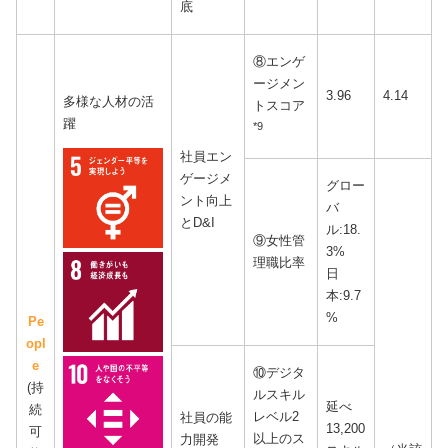
底
⑧エンゲ
ージメン
3.96
4.14
多様な人材の活
トスコア
躍
*9
社員エン
ゲージメ
グロー
ント向上
バ
とD&I
ル:18.
⑨女性管
3%
理職比率
日
本:9.7
%
Pe
opl
e
⑩デジタ
(持
ルスキル
延べ
続
レベル2
社員の能
13,200
可
以上のス
力開発