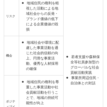
地域住民の権利を軽
視した活動による地
域社会からの反発・
リスク
ブランド価値の低下
による企業価値の毀
損
地域社会や環境に配
慮した事業活動を通
じた社会的信頼の向
機会
若者支援や森林保
上、円滑な事業活
全等社員参加型の
動、優秀な人材採用
グローバルな社会
の確保
貢献活動実践
事業所周辺住民・
地域住民の権利を尊
自治体との対話
重した事業活動や社
会貢献活動を行うこ
とで、地域の持続可
ポジテ
能性が向上
ィブイ