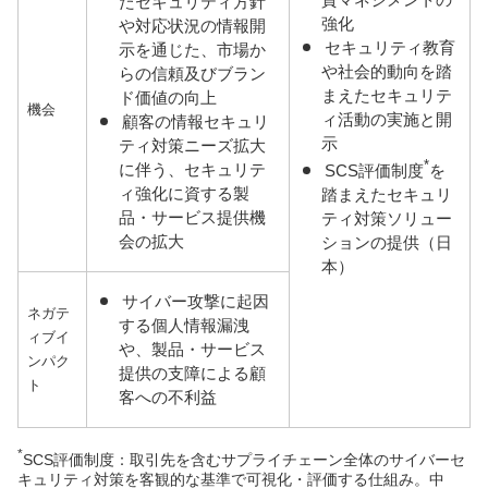
たセキュリティ方針
強化
や対応状況の情報開
セキュリティ教育
示を通じた、市場か
や社会的動向を踏
らの信頼及びブラン
まえたセキュリテ
ド価値の向上
機会
ィ活動の実施と開
顧客の情報セキュリ
示
ティ対策ニーズ拡大
*
に伴う、セキュリテ
SCS評価制度
を
ィ強化に資する製
踏まえたセキュリ
品・サービス提供機
ティ対策ソリュー
会の拡大
ションの提供（日
本）
サイバー攻撃に起因
ネガテ
する個人情報漏洩
ィブイ
や、製品・サービス
ンパク
提供の支障による顧
ト
客への不利益
*
SCS評価制度：取引先を含むサプライチェーン全体のサイバーセ
キュリティ対策を客観的な基準で可視化・評価する仕組み。中