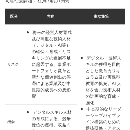
関連社会課題：社員の能力開発
区分
内容
主な施策
将来の経営人材育成
及び高度な技術人材
（デジタル・AI等）
の確保・育成・リス
キリングの進展不足
デジタル・技術ス
に起因する、事業ポ
キルの獲得を目的
リスク
ートフォリオ変革と
とした教育カリキ
新たな価値創出の停
ュラム及び実践型
滞による業績及び中
教育の拡充。AI 人
長期的成長への悪影
材を含む技術人材
響
の計画的な育成・
強化
中長期的なリーダ
デジタルスキル人材
ーシップパイプラ
の育成による、競争
イン構築のための
機会
優位の獲得、収益向
選抜研修・アセス