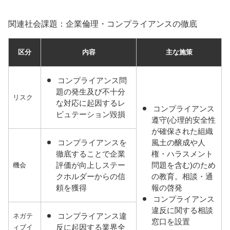
関連社会課題：企業倫理・コンプライアンスの徹底
区分
内容
主な施策
コンプライアンス問
題の発生及び不十分
リスク
な対応に起因するレ
コンプライアンス
ピュテーション毀損
遵守(心理的安全性
が確保された組織
コンプライアンスを
風土の醸成や人
徹底することで企業
権・ハラスメント
評価が向上しステー
問題を含む)のため
機会
クホルダーからの信
の教育。相談・通
頼を獲得
報の啓発
コンプライアンス
違反に関する相談
コンプライアンス違
ネガテ
窓口を設置
反に起因する業界全
ィブイ