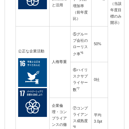
（当該
と活用
増加率
年度目
（前年度
標のみ
比）
開示）
⑤グルー
プ会社の
50%
ローリス
公正な企業活動
*6
ク率
人権尊重
⑥ハイリ
スクサプ
0社
ライヤー
*7
数
企業倫
⑦コンプ
理・コン
ライアン
平均
プライア
ス成熟度
3.0pt
ンスの徹
*8