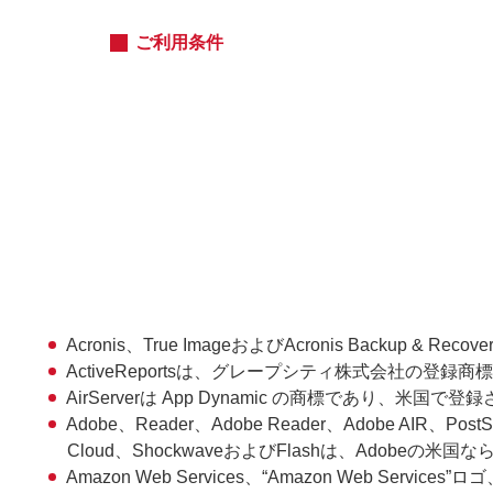
ご利用条件
Acronis、True ImageおよびAcronis Backu
ActiveReportsは、グレープシティ株式会社の登録商
AirServerは App Dynamic の商標であり、米国で
Adobe、Reader、Adobe Reader、Adobe AIR、PostScri
Cloud、ShockwaveおよびFlashは、Adob
Amazon Web Services、“Amazon Web Services”