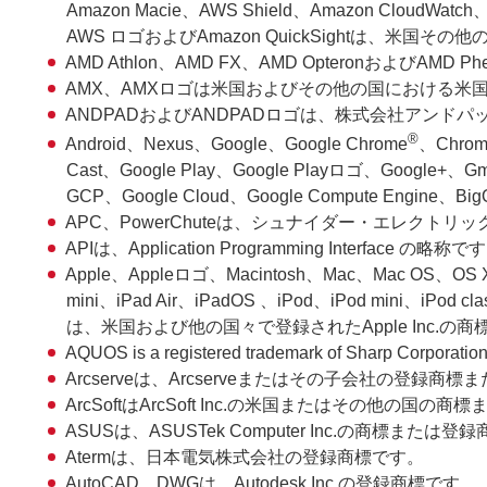
Amazon Macie、AWS Shield、Amazon CloudWatch、
AWS ロゴおよびAmazon QuickSightは、米国その
AMD Athlon、AMD FX、AMD OpteronおよびAMD Phe
AMX、AMXロゴは米国およびその他の国における米国 
ANDPADおよびANDPADロゴは、株式会社アンド
®
Android、Nexus、Google、Google Chrome
、Chrom
Cast、Google Play、Google Playロゴ、Google+
GCP、Google Cloud、Google Compute Engine
APC、PowerChuteは、シュナイダー・エレク
APIは、Application Programming Interface の略称で
Apple、Appleロゴ、Macintosh、Mac、Mac OS、OS X、m
mini、iPad Air、iPadOS 、iPod、iPod mini、iPod c
は、米国および他の国々で登録されたApple Inc.の商標です。
AQUOS is a registered trademark of Sharp Corporation
Arcserveは、Arcserveまたはその子会社の登録商
ArcSoftはArcSoft Inc.の米国またはその他の国の
ASUSは、ASUSTek Computer Inc.の商標または
Atermは、日本電気株式会社の登録商標です。
AutoCAD、DWGは、Autodesk,Inc.の登録商標です。