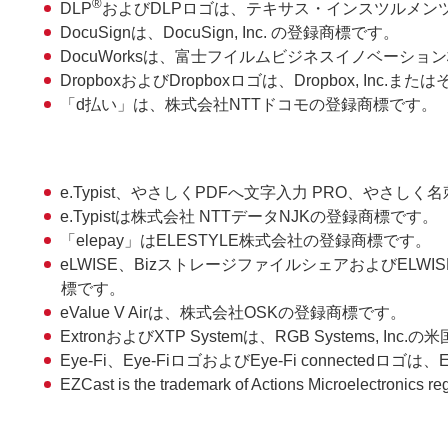
®
DLP
およびDLPロゴは、テキサス・インスツルメン
DocuSignは、DocuSign, Inc. の登録商標です。
DocuWorksは、富士フイルムビジネスイノベーシ
DropboxおよびDropboxロゴは、Dropbox, In
「d払い」は、株式会社NTTドコモの登録商標です。
e.Typist、やさしくPDFへ文字入力 PRO、やさし
e.Typistは株式会社 NTTデータNJKの登録商標です。
「elepay」はELESTYLE株式会社の登録商標です。
eLWISE、BizストレージファイルシェアおよびE
標です。
eValue V Airは、株式会社OSKの登録商標です。
ExtronおよびXTP Systemは、RGB Systems
Eye-Fi、Eye-FiロゴおよびEye-Fi connectedロゴは、
EZCast is the trademark of Actions Microelectronics reg