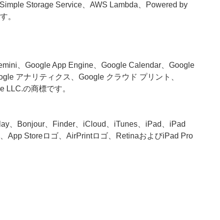
mple Storage Service、AWS Lambda、Powered by
です。
ni、Google App Engine、Google Calendar、Google
pace、Google アナリティクス、Google クラウド プリント、
ogle LLC.の商標です。
。
ay、Bonjour、Finder、iCloud、iTunes、iPad、iPad
hine、App Storeロゴ、AirPrintロゴ、RetinaおよびiPad Pro