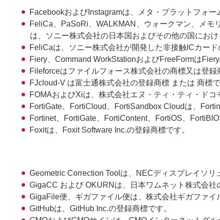
FacebookおよびInstagramは、メタ・プラッ
FeliCa、PaSoRi、WALKMAN、ウォークマ
は、ソニー株式会社の日本国およびその他の国におけ
FeliCaは、ソニー株式会社が開発した非接触ICカー
Fiery、Command WorkStationおよびFreeFormはFi
Fileforceはファイルフォース株式会社の商標又は登
FJcloud-V は富士通株式会社の登録商標 または 商標
FOMAおよびXiは、株式会社エヌ・ティ・ティ・ド
FortiGate、FortiCloud、FortiSandbox Clo
Fortinet、FortiGate、FortiContent、FortiO
Foxitは、Foxit Software Inc.の登録商標です。
Geometric Correction Toolは、NECディス
GigaCC および OKURNは、日本ワムネット株式会
GigaFile便、ギガファイル便は、株式会社ギガファ
GitHubは、GitHub Inc.の登録商標です。