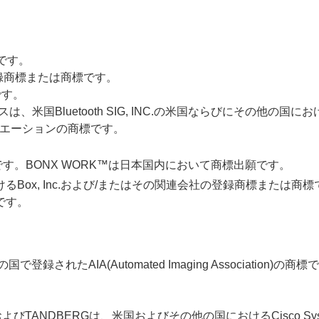
標です。
社の登録商標または商標です。
です。
ブルートゥースは、米国Bluetooth SIG, INC.の米国ならびにその
ソシエーションの商標です。
す。BONX WORK™は日本国内において商標出願です。
Box, Inc.および/またはその関連会社の登録商標または商標
です。
で登録されたAIA(Automated Imaging Association)の商
ex、MerakiおよびTANDBERGは、米国およびその他の国におけるCisc