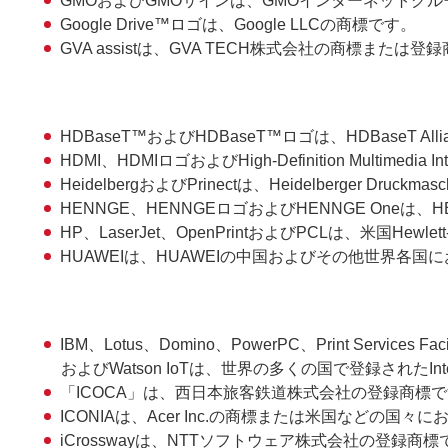
GMOおよびGMOサインは、GMOインターネットグ
Google Drive™ロゴは、Google LLCの商標です。
GVA assistは、GVA TECH株式会社の商標または登
HDBaseT™およびHDBaseT™ロゴは、HDBaseT Al
HDMI、HDMIロゴおよびHigh-Definition Multim
HeidelbergおよびPrinectは、Heidelberger 
HENNGE、HENNGEロゴおよびHENNGE Oneは
HP、LaserJet、OpenPrintおよびPCLは、米国Hewl
HUAWEIは、HUAWEIの中国およびその他世界各
IBM、Lotus、Domino、PowerPC、Print Services Faci
およびWatson IoTは、世界の多くの国で登録されたInternati
「ICOCA」は、西日本旅客鉄道株式会社の登録商標
ICONIAは、Acer Inc.の商標または米国などの国
iCrosswayは、NTTソフトウェア株式会社の登録商標