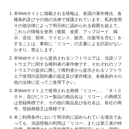
本Webサイトに掲載される情報は、各国の著作権法、各
種条約及びその他の法律で保護されています。私的使用
その他法律によって明示的に認められる範囲を超えて、
これらの情報を使用（複製、改変、アップロード、掲
示、送信、頒布、ライセンス、販売、出版等を含む）を
することは、事前に「リコー」の文書による許諾がない
かぎり、禁止します。
本Webサイトから提供されるソフトウエアは、当該ソフ
トウエアに関する権利者の著作物です。それぞれのソフ
トウエアの提供に際して権利者から提示されるソフトウ
エア使用許諾契約書の規定及び著作権法、各種条約その
他の法律に従ってご使用下さい。
本Webサイト上で使用される商標「リコー」、「ＲＩＣ
ＯＨ」並びにリコー製品の商品名は「リコー」の商標又
は登録商標です。その他の製品及び会社名は、各社の商
号、登録商標又は商標です。
本ご利用条件において明示的に認められている場合であ
っても、当該情報の利用は「リコー」または第三者の特