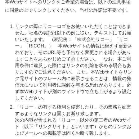
本Webサイトへのリンクをご希望の場合は、以下の注意事項
に同意の上でリンクしてください。当社の許諾は不要です。
リンクの際にリコーロゴをお使いいただくことはできま
せん。社名の表記は以下の例に従い、テキストにてお願
いいたします。 (表記例：「株式会社リコー」「リコ
ー」「RICOH」） 本Webサイトの情報は絶えず更新さ
れており、そのURL等も予告なく変更される場合があり
ますことをあらかじめご了承ください。 なお、本ご利
用条件に違反した際にはリンクの削除を求める場合もあ
りますのでご注意ください。 また、本Webサイトをリン
ク元サイトのフレーム内に表示させることは、情報の発
信元について利用者に誤解を与える恐れがあります。必
ず本Webサイトが別のウィンドウで立ち上がるよう設定
してください。
「リコー」の有する権利を侵害したり、その業務を妨害
するようなリンクは固くお断り致します。
次の内容が含まれる「リコー」以外の第三者のWebサイ
ト（以下「リンクサイト」といいます）からのリンクお
よびメールへの掲載等は固くお断り致します。