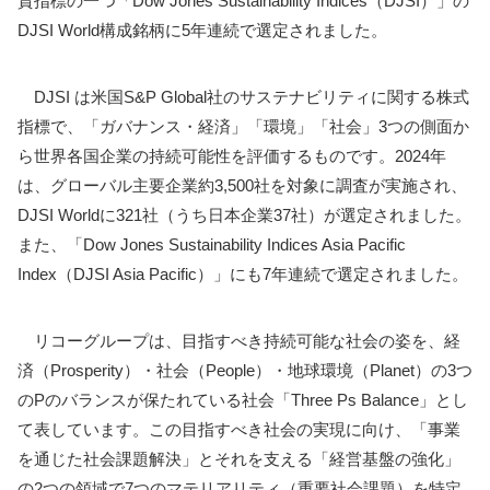
資指標の一つ「Dow Jones Sustainability Indices（DJSI）」の
DJSI World構成銘柄に5年連続で選定されました。
DJSI は米国S&P Global社のサステナビリティに関する株式
指標で、「ガバナンス・経済」「環境」「社会」3つの側面か
ら世界各国企業の持続可能性を評価するものです。2024年
は、グローバル主要企業約3,500社を対象に調査が実施され、
DJSI Worldに321社（うち日本企業37社）が選定されました。
また、「Dow Jones Sustainability Indices Asia Pacific
Index（DJSI Asia Pacific）」にも7年連続で選定されました。
リコーグループは、目指すべき持続可能な社会の姿を、経
済（Prosperity）・社会（People）・地球環境（Planet）の3つ
のPのバランスが保たれている社会「Three Ps Balance」とし
て表しています。この目指すべき社会の実現に向け、「事業
を通じた社会課題解決」とそれを支える「経営基盤の強化」
の2つの領域で7つのマテリアリティ（重要社会課題）を特定