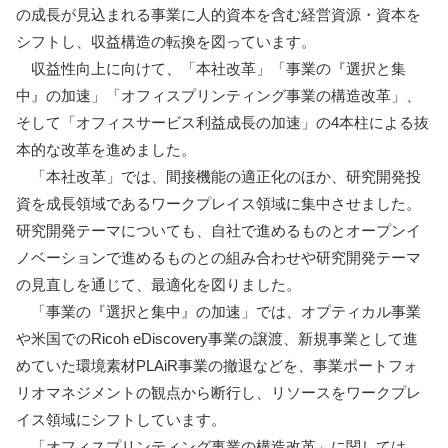
の成長が見込まれる事業に⼈的資本を含む経営資源・資本を
シフトし、収益構造の転換を図っています。
収益性向上に向けて、「本社改革」「事業の『選択と集
中』の加速」「オフィスプリンティング事業の構造改革」、
そして「オフィスサービス利益成長の加速」の4本柱による抜
本的な改革を進めました。
「本社改革」では、間接機能の適正化のほか、研究開発投
資を成長領域であるワークプレイス領域に集中させました。
研究開発テーマについても、自社で進めるものとオープンイ
ノベーションで進めるものとの組み合わせや研究開発テーマ
の見直しを通じて、最適化を図りました。
「事業の『選択と集中』の加速」では、オプティカル事業
や米国でのRicoh eDiscovery事業の譲渡、新規事業として進
めていた環境素材PLAiR事業の撤退などを、事業ポートフォ
リオマネジメントの観点から断行し、リソースをワークプレ
イス領域にシフトしています。
「オフィスプリンティング事業の構造改革」に関しては、