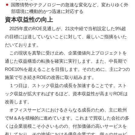
国際情勢やテクノロジーの急速な変化など、変わりゆく外
部環境に機動的かつ迅速に対応する
資本収益性の向上
2025年度のROE見通しが、21次中経で当初設定した9%超
の目標には達していないことに対して、厳しいご指摘をいた
だいております。
この現状を真摯に受け止め、企業価値向上プロジェクトを
通じた収益構造の転換を確実に実行します。また、中長期で
ROE10%を超えることを目指します。そのために、主に2つの
施策で引き続きROEの改善に取り組みます。
１つ目は、ストック収益の成長を加速することです。スト
ック収益が拡大すればするほど、資本収益性が高まりROEは
改善します。
オフィスサービスにおけるさらなる成長のため、主に欧州
でM＆Aを積極的に進めています。これまで買収した会社の多
くは企業規模こそ小さいものの、付加価値の高いサービスを
有しており、その地域における優良企業です。個々のサービ