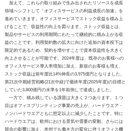
加えて、これらの取り組みで生み出されたリソースを成長
領域へシフトして「オフィスサービスの利益成長の加速」を
進めていきます。オフィスサービスでストック収益を積み上
げることで、収益性の向上を図ります。ストック収益とは、
製品やサービスの利用期間にわたって継続的に積み上がる収
益のことです。利用契約数の拡大に向けた追加の資本投下は
限定的であるため、契約を増やすことで資本収益性を大きく
向上させることが可能です。2024年度は、既存のお客様への
オフィスサービス導入率増加に加え、新規のお客様も増え、
ストック収益は前年度比14%伸長の3,975億円となりました。
第21次中期経営戦略(21次中経)で最終年度(2025年度)の目標と
していた3,800億円の水準を1年前倒しで達成しました。
一方で、積み残している課題は大きく２つあります。１つ
目はオフィスプリンティング事業の売上が、ハードウエア・
ノンハードウエアともに想定以上に減少したことです。特に
ハードウエアは、欧州における景気や需要の変動、さらには
競合の影響に加え、米州でも働き方の変化に伴うオフィス機