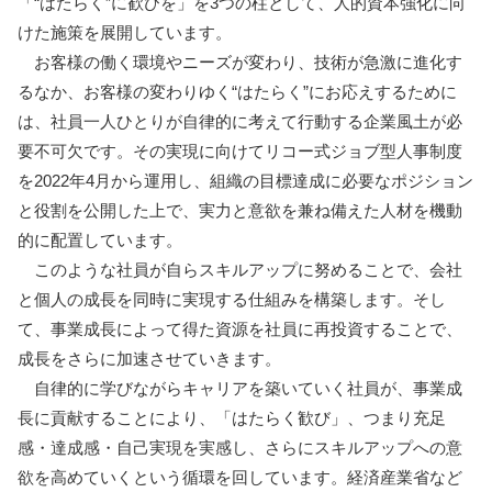
「“はたらく”に歓びを」を3つの柱として、人的資本強化に向
けた施策を展開しています。
お客様の働く環境やニーズが変わり、技術が急激に進化す
るなか、お客様の変わりゆく“はたらく”にお応えするために
は、社員一人ひとりが自律的に考えて行動する企業風土が必
要不可欠です。その実現に向けてリコー式ジョブ型人事制度
を2022年4月から運用し、組織の目標達成に必要なポジション
と役割を公開した上で、実力と意欲を兼ね備えた人材を機動
的に配置しています。
このような社員が自らスキルアップに努めることで、会社
と個人の成長を同時に実現する仕組みを構築します。そし
て、事業成長によって得た資源を社員に再投資することで、
成長をさらに加速させていきます。
自律的に学びながらキャリアを築いていく社員が、事業成
長に貢献することにより、「はたらく歓び」、つまり充足
感・達成感・自己実現を実感し、さらにスキルアップへの意
欲を高めていくという循環を回しています。経済産業省など