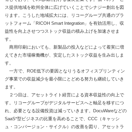
ス提供地域を欧州全体に広げていくことでシナジー創出を図
ります。こうした地域拡大には、リコーグループ共通のプラ
ットフォーム「RICOH Smart Integration」を有効活用し、収
益性を向上させつつストック収益の積み上げを加速させま
す。
商用印刷においても、新製品の投入などによって着実に増
えてきた市場稼働機が、安定したストック収益を生み出しま
す。
一方で、ROE低下の要因となりうるオフィスプリンティン
グ事業での収益減少を最小限にとどめる努力も継続していき
ます。
２つ目は、アセットライト経営による資本収益性の向上で
す。リコーグループがデジタルサービスへと軸足を移すにつ
れ、必要となる設備投資は減っていきます。DocuWareなどの
SaaS*型ビジネスの比重を高めることで、CCC（キャッシ
ュ・コンバージョン・サイクル）の改善を図り、アセットラ