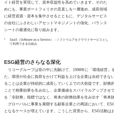
イト経営を実現して、資本収益性を高めていきます。そのた
めにも、事業ポートフォリオの見直しを一層進め、成長領域
に経営資源・資本を集中させるとともに、デジタルサービス
の会社にふさわしいアセットマネジメントの強化、バランス
シートの最適化に取り組みます。
*
SaaS（Software as a Service）：ソフトウエアをクラウドサービスとし
て利用できる仕組み
ESG経営のさらなる深化
リコーグループは世の中に先駆けて、1998年に「環境経営
た。環境や社会に負荷をかけて利益を上げる企業は永続できな
ることは企業が持続的に成長していく上での大前提です。財務的
ことで相乗効果を生み出し、企業価値をスパイラルアップさせて
を「非財務」指標ではなく、将来の財務効果を生み出す「将来
グローバルに事業を展開する顧客企業との商談において、ES
となるケースが増えています。こうした背景から、ESG活動は