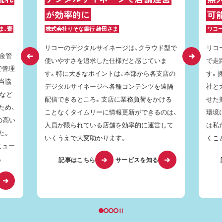
が効率的に
可
ま、齋
株式会社りそな銀行 給田さま
ワコ
リコーのデジタルサイネージは、クラウド型で
リコ
金管
使いやすさを追求した仕様だと感じていま
で走
で管理
す。特に大きなポイントは、本部から各支店の
す。
。当協
デジタルサイネージへ各種コンテンツを遠隔
社と
人など
配信できるところ。支店に業務負荷をかける
せた
ため、
ことなくタイムリーに情報更新ができるのは、
環境
の高い
人員が限られている店舗を効率的に運営して
は私
た。
いくうえで大変助かります。
くこ
ヒュー
。
記事はこちら
サービスを知る