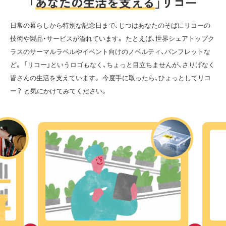
「
あ
な
た
の
生
活
を
支
え
る
」
リ
コ
ー
日常の暮らしから特別な記念日まで、じつはあなたのそばにリコーの
技術や製品・サービスが溢れています。
たとえば、世界シェアトップク
ラスのサーマルラベルやイベント向けのノベルティ、パンフレットな
ど。
「リコー」というロゴもなく、ちょっと目立ちませんが、さりげなく
皆さんの生活を支えています。
今度手に取ったら、ひょっとしてリコ
ー？ と気にかけてみてください。