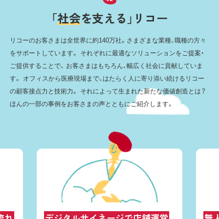
「
社
会
を
支
え
る
」
リ
コ
ー
リコーのお客さまは全世界に約140万社。さまざまな業種、職種の方々
をサポートしています。
それぞれに最適なソリューションをご提案・
ご提供することで、
お客さまはもちろん、幅広く社会に貢献していま
す。
オフィスから医療現場まで、はたらく人に寄り添い続けるリコー
の顧客接点力と技術力。
それによって生まれた新たな価値創造とは？
ほんの一部の事例をお客さまの声とともにご紹介します。
流れ
デジタルサイネージで店舗運営
無