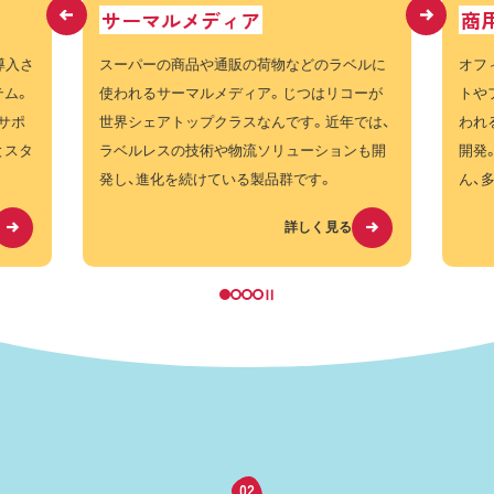
サーマルメディア
商
導入さ
スーパーの商品や通販の荷物などのラベルに
オフ
テム。
使われるサーマルメディア。じつはリコーが
トや
サポ
世界シェアトップクラスなんです。近年では、
われ
とスタ
ラベルレスの技術や物流ソリューションも開
開発
発し、進化を続けている製品群です。
ん、
詳しく見る