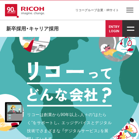
リコーグループ企業・IRサイト
Ope
ENTRY
新卒採用・キャリア採用
LOGIN
リコーは創業から90年以上、人々の“はたら
く”をサポートし、
エッジデバイスとデジタル
技術でさまざまな
「デジタルサービス」を展
開しています。