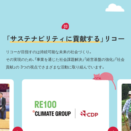
「
サ
ス
テ
ナ
ビ
リ
テ
ィ
に
貢
献
す
る
」
リ
コ
ー
リコーが目指すのは持続可能な未来の社会づくり。
その実現のため、「事業を通じた社会課題解決」「経営基盤の強化」「社会
貢献」の
3つの視点でさまざまな活動に取り組んでいます。