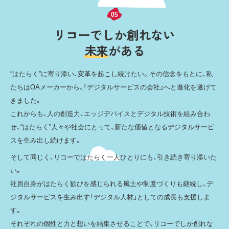
リ
コ
ー
で
し
か
創
れ
な
い
未
来
が
あ
る
“はたらく”に寄り添い、変革を起こし続けたい。
その信念をもとに、私
たちはOAメーカーから、
「デジタルサービスの会社」へと進化を遂げて
きました。
これからも、人の創造力、エッジデバイスとデジタル技術を組み合わ
せ、
“はたらく”人々や社会にとって、新たな価値となるデジタルサービ
スを生み出し続けます。
そして同じく、リコーではたらく一人ひとりにも、引き続き寄り添いた
い。
社員自身がはたらく歓びを感じられる風土や制度づくりも継続し、
デ
ジタルサービスを生み出す「デジタル人材」としての成長も支援しま
す。
それぞれの個性と力と想いを結集させることで、リコーでしか創れな