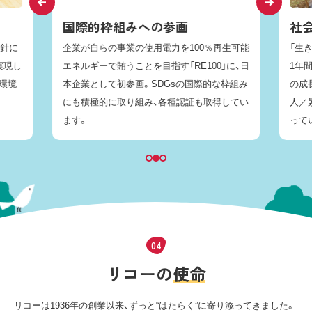
国際的枠組みへの参画
社
方針に
企業が自らの事業の使用電力を100％再生可能
「生
実現し
エネルギーで賄うことを目指す「RE100」に、日
1年
環境
本企業として初参画。SDGsの国際的な枠組み
の成
にも積極的に取り組み、各種認証も取得してい
人／
ます。
って
リ
コ
ー
の
使
命
リコーは1936年の創業以来、ずっと“はたらく”に寄り添ってきました。