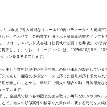
レミス環境で導入可能なリコー製700億パラメータの大規模言
ました。合わせて、金融業で利用される融資稟議書のドラフトを自
、リコージャパン株式会社（社長執行役員：笠井 徹）が提供する
供します。なお、リコージャパンは、2025年10月9日、10
ューションを参考出展します。
Iを活用した業務効率化や生産性向上の取り組みが加速していま
可欠であり、顧客の多様なニーズに応じた個別対応も求められ
利活用が難しいことから、暗黙知（個人の経験や勘、身体感覚な
なっています。
し、金融業で扱う各種図表の読み取りが可能なLLMやDify
ることで、過去の類似案件の検索や文書作成に要する時間を大幅