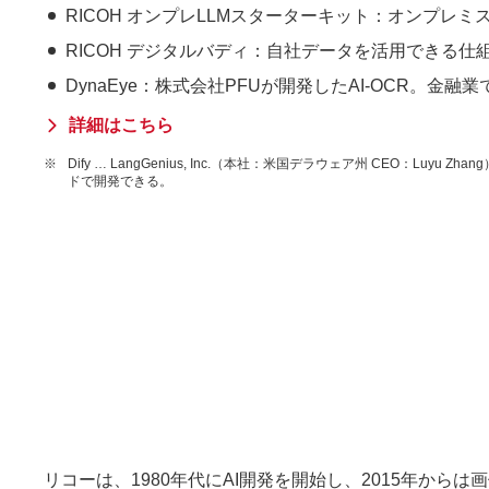
RICOH オンプレLLMスターターキット：オンプ
RICOH デジタルバディ：自社データを活用できる仕
DynaEye：株式会社PFUが開発したAI-OCR。金
詳細はこちら
※
Dify … LangGenius, Inc.（本社：米国デラウェア州 CE
ドで開発できる。
リコーは、1980年代にAI開発を開始し、2015年か