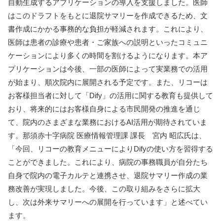
自動生成するアプリケーションの導入を支援しました。医師
はこのドラフトをもとに退院サマリーを作成できるため、文
書作成にかかる事務的な負担が軽減されます。これにより、
医師は患者の診療や患者・ご家族への説明といったコミュニ
ケーションにより多くの時間を割けるようになります。本ア
プリケーションは今後、一部の医師によって実業務での活用
が始まり、順次院内に展開される予定です。また、リコーは
お客様担当者に対して「Dify」の活用に関する教育も提供して
おり、将来的にはお客様自身による市民開発の推進を通じ
て、院内のさまざまな業務におけるAI活用が期待されていま
す。那須赤十字病院 医療情報管理課 課長 宮内 昭広氏は、
「今回、リコーの教育メニューによりDifyの使い方を習得する
ことができました。これにより、病院の事務職員が自分たち
自身で院内の電子カルテと連携させ、退院サマリー作成の業
務改善が実現しました。今後、この取り組みをさらに拡大
し、次は外来サマリーへの展開を行っています」と述べてい
ます。