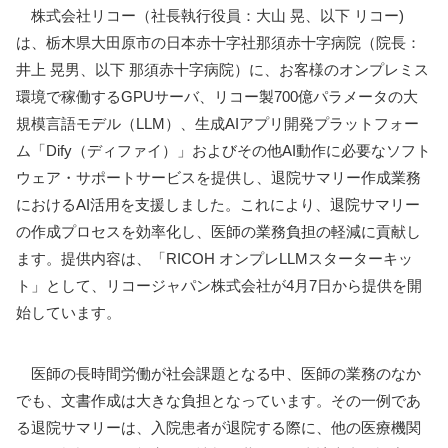
株式会社リコー（社長執行役員：大山 晃、以下 リコー)
は、栃木県大田原市の日本赤十字社那須赤十字病院（院長：
井上 晃男、以下 那須赤十字病院）に、お客様のオンプレミス
環境で稼働するGPUサーバ、リコー製700億パラメータの大
規模言語モデル（LLM）、生成AIアプリ開発プラットフォー
ム「Dify（ディファイ）」およびその他AI動作に必要なソフト
ウェア・サポートサービスを提供し、退院サマリー作成業務
におけるAI活用を支援しました。これにより、退院サマリー
の作成プロセスを効率化し、医師の業務負担の軽減に貢献し
ます。提供内容は、「RICOH オンプレLLMスターターキッ
ト」として、リコージャパン株式会社が4月7日から提供を開
始しています。
医師の長時間労働が社会課題となる中、医師の業務のなか
でも、文書作成は大きな負担となっています。その一例であ
る退院サマリーは、入院患者が退院する際に、他の医療機関