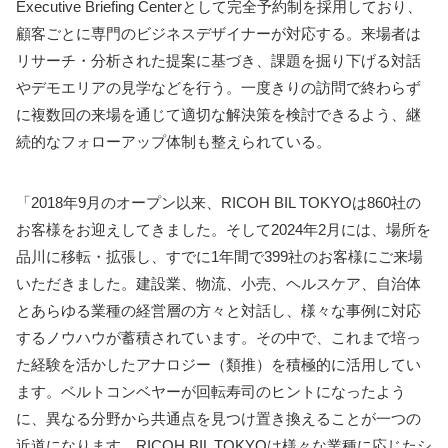
Executive Briefing Centerとして完全予約制を採用しており、
顧客ごとに専門のビジネスデザイナーが対応する。来場者は
リサーチ・分析された提案に基づき、課題を掘り下げる対話
やデモエリアの見学などを行う。一度きりの訪問で終わらず
に複数回の来場を通じて適切な解決策を検討できるよう、継
続的なフォローアップ体制も整えられている。
「2018年9月のオープン以来、RICOH BIL TOKYOは860社の
お客様をお迎えしてきました。そして2024年2月には、場所を
品川に移転・拡張し、すでに1年間で399社のお客様にご来場
いただきました。建設業、物流、小売、ヘルスケア、自治体
とあらゆる業種の経営層の方々と対話し、様々な事例に対応
するノウハウが蓄積されています。その中で、これまで培っ
た経験を活かしたアナロジー（類推）を積極的に活用してい
ます。ベルトコンベヤーが回転寿司のヒントになったよう
に、異なる分野から共通点を見つけ置き換えることが一つの
近道になります。RICOH BIL TOKYOは様々な業種に応じたシ