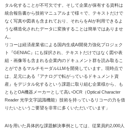
タル化することが不可欠です。そして企業が保有する資料は
統合報告書から技術マニュアルまで様々で、テキストだけで
なく写真や図表も含まれており、それらをAIが利用できるよ
うな構造化されたデータに変換することは簡単ではありませ
ん。
リコーは経済産業省による国内生成AI開発力強化プロジェク
ト『GENIAC』にも採択され、テキストだけではなく図や表
組・画像等も含まれる企業内のドキュメント群を読み取るこ
とができるマルチモーダルLLMを開発しています。現時点で
は、足元にある『アナログで転がっているドキュメント資
産』をデジタル化するという課題に取り組む企業様から、も
ともとOA機器メーカーとして高いOCR（Optical Character
Reader 光学文字認識機能）技術を持っているリコーの力を借
りたいというご要望を非常に多くいただいています」
AIを用いた具体的な課題解決事例としては、従業員約2,000人