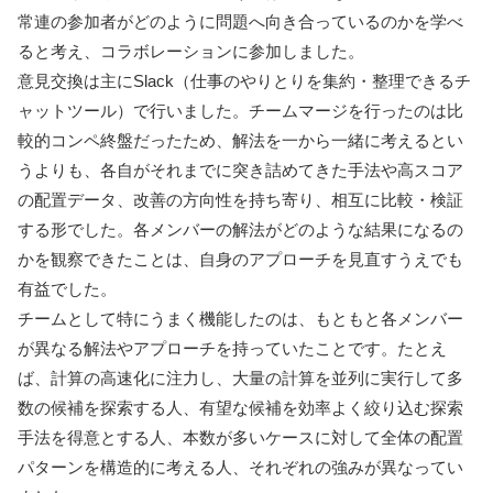
常連の参加者がどのように問題へ向き合っているのかを学べ
ると考え、コラボレーションに参加しました。
意見交換は主にSlack（仕事のやりとりを集約・整理できるチ
ャットツール）で行いました。チームマージを行ったのは比
較的コンペ終盤だったため、解法を一から一緒に考えるとい
うよりも、各自がそれまでに突き詰めてきた手法や高スコア
の配置データ、改善の方向性を持ち寄り、相互に比較・検証
する形でした。各メンバーの解法がどのような結果になるの
かを観察できたことは、自身のアプローチを見直すうえでも
有益でした。
チームとして特にうまく機能したのは、もともと各メンバー
が異なる解法やアプローチを持っていたことです。たとえ
ば、計算の高速化に注力し、大量の計算を並列に実行して多
数の候補を探索する人、有望な候補を効率よく絞り込む探索
手法を得意とする人、本数が多いケースに対して全体の配置
パターンを構造的に考える人、それぞれの強みが異なってい