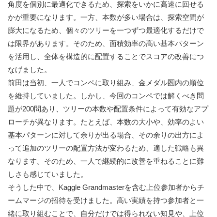
角度を個別に最適化できるため、探索をいかに高速に回せる
かが重要になります。一方、本数が多い場合は、探索空間が
膨大になるため、個々のツリーを一つずつ最適化するだけで
は限界があります。そのため、面積効率の高い基本パターン
を活用し、全体を構造的に配置することでスコアの改善につ
なげました。
前田は当初、一人でコンペに取り組み、金メダル圏内の順位
を維持していました。しかし、今回のコンペでは解くべき問
題が200問あり、ツリーの本数や配置条件によって有効なアプ
ローチが異なります。たとえば、本数の大小や、効率のよい
基本パターンに対して余りが出る場合、その余りの出方によ
って追加のツリーの配置方法が変わるため、適した戦略も異
なります。そのため、一人で継続的に改善を重ねることに難
しさも感じていました。
そうした中で、Kaggle Grandmasterを含む上位参加者からチ
ームマージの招待を受けました。高い実績を持つ参加者と一
緒に取り組むことで、自分だけでは得られない知見や、上位