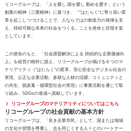
リコーグループは、「人を愛し 国を愛し 勤めを愛す」という
創業の精神（三愛精神）に基づき、「“はたらく”に寄り添い変
革を起こしつづけることで、人ならではの創造力の発揮を支
え、持続可能な未来の社会をつくる」ことを使命と目指す姿
としています。​
この使命のもと、「社会課題解決による 持続的な企業価値向
上」を経営の根幹に据え、リコーグループが掲げる６つのマ
テリアリティ（”はたらく”の変革、安心安全なデジタル社会の
実現、公正な企業活動、多様な人材の活躍、コミュニティと
の共生、脱炭素・循環型社会の実現）に事業活動を通じて取
り組み、SDGsの達成へ貢献しています。
リコーグループのマテリアリティについてはこちら
リコーグループの社会貢献の基本方針
リコーグループは、「良き企業市民」として、国または地域
の文化や習慣を尊重し、志を同じくする人々とのパートナー