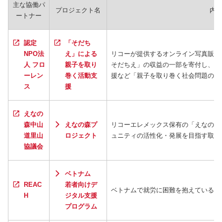
主な協働パ
プロジェクト名
内
ートナー
認定
「そだち
NPO法
え」による
リコーが提供するオンライン写真販
人 フロ
親子を取り
そだちえ」の収益の一部を寄付し、病
ーレン
巻く活動支
援など「親子を取り巻く社会問題の解
ス
援
えなの
森中山
えなの森プ
リコーエレメックス保有の「えなの森
道里山
ロジェクト
ュニティの活性化・発展を目指す取り
協議会
ベトナム
REAC
若者向けデ
ベトナムで就労に困難を抱えている若
H
ジタル支援
プログラム