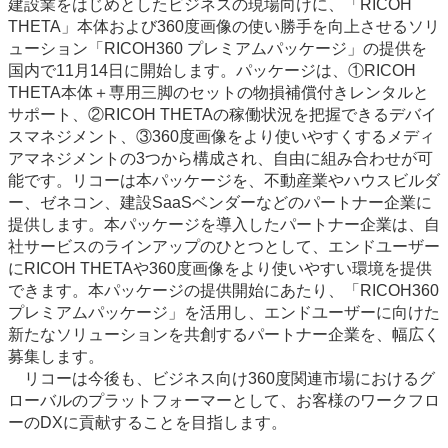
建設業をはじめとしたビジネスの現場向けに、「RICOH
THETA」本体および360度画像の使い勝手を向上させるソリ
ューション「RICOH360 プレミアムパッケージ」の提供を
国内で11月14日に開始します。パッケージは、①RICOH
THETA本体＋専用三脚のセットの物損補償付きレンタルと
サポート、②RICOH THETAの稼働状況を把握できるデバイ
スマネジメント、③360度画像をより使いやすくするメディ
アマネジメントの3つから構成され、自由に組み合わせが可
能です。リコーは本パッケージを、不動産業やハウスビルダ
ー、ゼネコン、建設SaaSベンダーなどのパートナー企業に
提供します。本パッケージを導入したパートナー企業は、自
社サービスのラインアップのひとつとして、エンドユーザー
にRICOH THETAや360度画像をより使いやすい環境を提供
できます。本パッケージの提供開始にあたり、「RICOH360
プレミアムパッケージ」を活用し、エンドユーザーに向けた
新たなソリューションを共創するパートナー企業を、幅広く
募集します。
リコーは今後も、ビジネス向け360度関連市場におけるグ
ローバルのプラットフォーマーとして、お客様のワークフロ
ーのDXに貢献することを目指します。