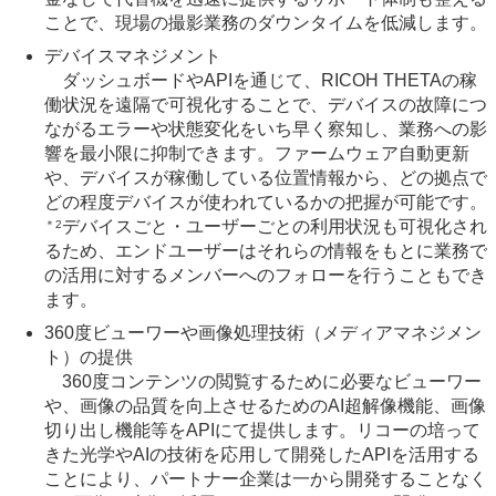
ことで、現場の撮影業務のダウンタイムを低減します。
デバイスマネジメント
ダッシュボードやAPIを通じて、RICOH THETAの稼
働状況を遠隔で可視化することで、デバイスの故障につ
ながるエラーや状態変化をいち早く察知し、業務への影
響を最小限に抑制できます。ファームウェア自動更新
や、デバイスが稼働している位置情報から、どの拠点で
どの程度デバイスが使われているかの把握が可能です。
デバイスごと・ユーザーごとの利用状況も可視化され
＊2
るため、エンドユーザーはそれらの情報をもとに業務で
の活用に対するメンバーへのフォローを行うこともでき
ます。
360度ビューワーや画像処理技術（メディアマネジメン
ト）の提供
360度コンテンツの閲覧するために必要なビューワー
や、画像の品質を向上させるためのAI超解像機能、画像
切り出し機能等をAPIにて提供します。リコーの培って
きた光学やAIの技術を応用して開発したAPIを活用する
ことにより、パートナー企業は一から開発することなく