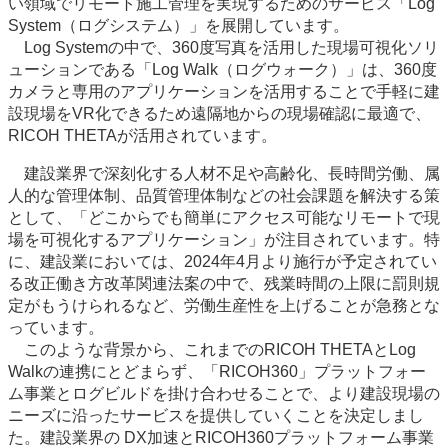
い領域でリモート施工管理を実現するためのサービス「Log
System（ログシステム）」を展開しています。
Log Systemの中で、360度写真を活用した現場可視化ソリ
ューションである「Log Walk（ログウォーク）」は、360度
カメラと専用のアプリケーションを活用することで手軽に建
設現場をVR化できるため遠隔地からの現場確認に最適で、
RICOH THETAが活用されています。
建設業界で深刻化する人材不足や高齢化、長時間労働、属
人的な管理体制、品質管理体制などの社会課題を解決する策
として、「どこからでも簡単にアクセス可能なリモートで現
場を可視化するアプリケーション」が注目されています。特
に、建設業においては、2024年4月より施行が予定されてい
る改正働き方改革関連法案の中で、残業時間の上限に罰則規
定がもうけられるなど、労働生産性を上げることが急務とな
っています。
このような背景から、これまでのRICOH THETAとLog
Walkの連携にとどまらず、「RICOH360」プラットフォー
ム事業とログビルドを掛け合わせることで、より建設現場の
ニーズに沿ったサービスを提供していくことを決定しまし
た。建設業界の DX加速とRICOH360プラットフォーム事業