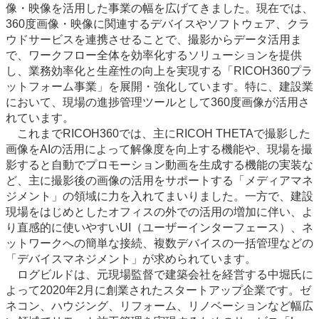
像・映像を活用した事業の幅を広げてきました。現在では、
360度画像・映像に関連するデバイスやソフトウェア、クラ
ウドサービスを連携させることで、撮影からデータ活用ま
で、ワークフロー全体を効率化するソリューションを提供
し、業務効率化と生産性の向上を実現する「RICOH360プラ
ットフォーム事業」を展開・強化しています。特に、建設業
において、現場の進捗管理ツールとして360度画像が活用さ
れています。
これまでRICOH360では、主にRICOH THETAで撮影した
画像をAIの活用によって解像度を向上する機能や、現場を撮
影すると自動でプロモーション動画を生成する機能の実装な
ど、主に撮影後の画像の活用をサポートする「メディアマネ
ジメント」の領域に力を入れてまいりました。一方で、建設
現場をはじめとしたオフィスの外での活用の増加に伴い、よ
り直感的に使いやすいUI（ユーザーインターフェース）、ネ
ットワークへの簡単な接続、複数デバイスの一括管理などの
「デバイスマネジメント」が求められています。
ログビルドは、元現場監督で建築会社を経営する中堀氏に
よって2020年2月に創業されたスタートアップ企業です。ゼ
ネコン、ハウジング、リフォーム、リノベーションなど幅広