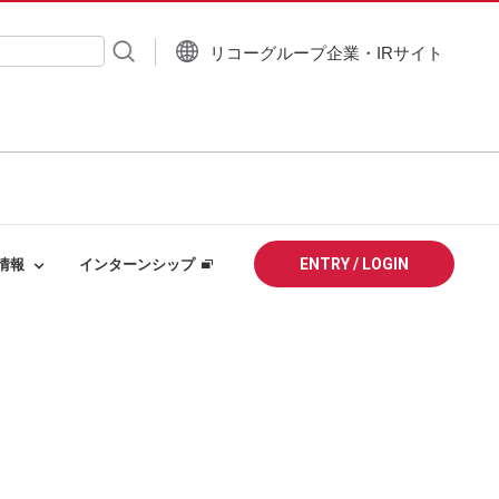
リコーグループ企業・IRサイト
入力
ENTRY
/
LOGIN
情報
インターンシップ
卒採用
28卒向け新卒採用
リア採用
キャリア採用