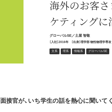
海外のお客さ
がある
ケティングに
グローバルSE／土屋 智敬
［入社］2016年
［出身］理学部 物性物理学専攻
文系
理系
情報系
グローバルSE
の面接官が、いち学生の話を熱心に聞いて