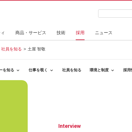
検索キーワード
ティ
商品・サービス
技術
採用
ニュース
社員を知る
土屋 智敬
ーを知る
仕事を覗く
社員を知る
環境と制度
採用
の生活を支える」リ
社員ドキュメンタリー
数字で見る
新
コー
を支える」リコー
職種紹介
主な制度
キャ
ナビリティに貢献す
プロジェクトストーリー
特別インタビュー
る」リコー
コーの使命
主な勤務地情報
Interview
しか創れない未来