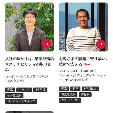
入社の決め手は、業界屈指の
お客さまの課題に寄り添い、
サステナビリティの取り組
技術で支える
New
み
グローバルSE／Radiniaina
Tokinirina（ラディニアイナ・トゥキ
コーポレートスタッフ／田中 涼
ニリナ）（2019年入社）
（2022年入社）
理系
新卒
6年目以上
理系
キャリア
3-5年目
電気電子系
情報系
その他理系
グローバルSE
コーポレートスタッフ