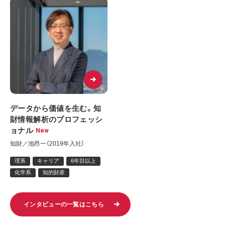
データから価値を生む。知
財情報解析のプロフェッシ
ョナル
New
知財／池昂一（2019年入社）
理系
キャリア
6年目以上
化学系
知的財産
インタビューの一覧はこちら