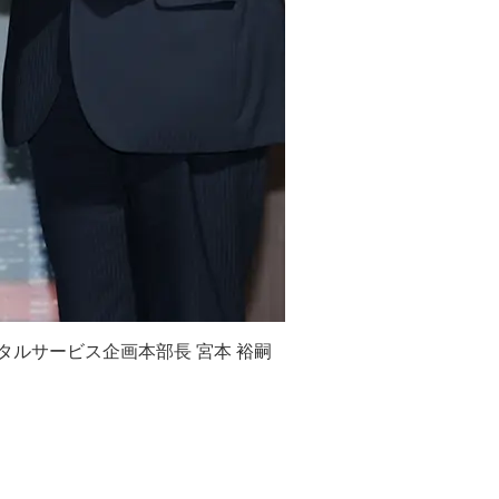
タルサービス企画本部長 宮本 裕嗣
左から、トレンドマイクロ