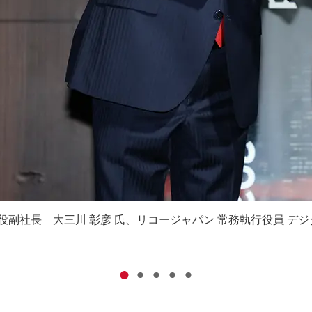
副社長 大三川 彰彦 氏、リコージャパン 常務執行役員 デジ