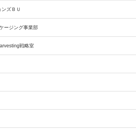
ョンズＢＵ
ッケージング事業部
vesting戦略室