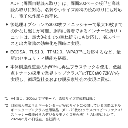
*1
ADF（両面自動読み取り）は、両面300ページ/分
と高速
読み取りに対応。名刺や小サイズ原稿の読み取りにも対応
し、電子化作業を効率化。
後処理オプションの3000枚フィニッシャーで最大10枚まで
の針なし綴じが可能。胴内に装着できるインナー紙折りユ
ニットは、最大3枚までの重ね折りにも対応し、省スペー
スと出力業務の効率化を同時に実現。
ECDSA、TLS1.3、TPM2.0、WPA3™に対応するなど、最
新のセキュリティ機能を搭載。
本体樹脂総重量の約50%に再生プラスチックを使用。低融
*2
点トナーの採用で業界トップクラス
のTEC値0.72kWhを
実現し、循環型社会および脱炭素社会の実現に貢献。
*1
A4 ヨコ、200dpi 文字モード。原稿サイズ混載時は除く
*2
財団法人省エネルギーセンターがWebサイトに公開している国際エネル
ギースタープログラム使用製品 （61～79枚/分クラスのコピー/ファクス/
スキャナー機能付きのデジタルモノクロ複合機）との比較において。
2026年5月25日現在。当社調べ。