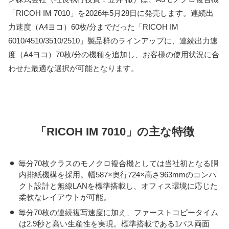
「RICOH IM 7010」を2026年5月28日に発売します。連続出
力速度（A4ヨコ）60枚/分までだった「RICOH IM
6010/4510/3510/2510」製品群のラインアップに、連続出力速
度（A4ヨコ）70枚/分の機種を追加し、お客様の使用状況に合
わせた最適な選択が可能となります。
「RICOH IM 7010」の主な特徴
毎分70枚クラスのモノクロ複合機としては当社初となる胴
内排紙機構を採用。幅587×奥行724×高さ963mmのコンパ
クト設計と無線LANを標準搭載し、オフィス環境に応じた
柔軟なレイアウトが可能。
毎分70枚の連続複写速度に加え、ファーストコピータイム
は2.9秒と高い生産性を実現。標準搭載である1パス両面