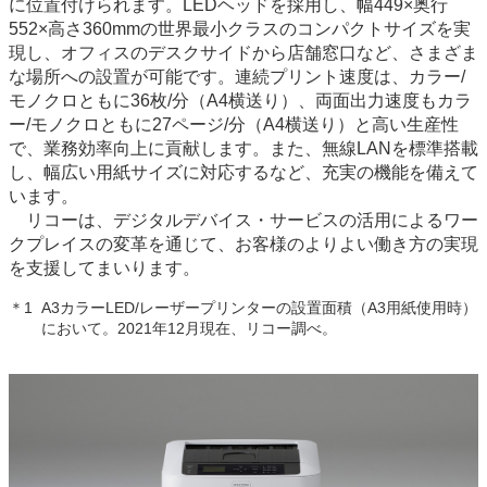
に位置付けられます。LEDヘッドを採用し、幅449×奥行
552×高さ360mmの世界最小クラスのコンパクトサイズを実
現し、オフィスのデスクサイドから店舗窓口など、さまざま
な場所への設置が可能です。連続プリント速度は、カラー/
モノクロともに36枚/分（A4横送り）、両面出力速度もカラ
ー/モノクロともに27ページ/分（A4横送り）と高い生産性
で、業務効率向上に貢献します。また、無線LANを標準搭載
し、幅広い用紙サイズに対応するなど、充実の機能を備えて
います。
リコーは、デジタルデバイス・サービスの活用によるワー
クプレイスの変革を通じて、お客様のよりよい働き方の実現
を支援してまいります。
＊1
A3カラーLED/レーザープリンターの設置面積（A3用紙使用時）
において。2021年12月現在、リコー調べ。