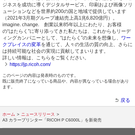
ジネスを成功に導くデジタルサービス、印刷および画像ソリ
ューションなどを世界約200の国と地域で提供しています
（2021年3月期グループ連結売上高1兆6,820億円）。
imagine. change. 創業以来85年以上にわたり、お客様
の“はたらく”に寄り添ってきた私たちは、これからもリーデ
ィングカンパニーとして、“はたらく”の未来を想像し、
ワー
クプレイスの変革
を通じて、人々の生活の質の向上、さらに
は持続可能な社会の実現に貢献してまいります。
詳しい情報は、こちらをご覧ください。
https://jp.ricoh.com/
このページの内容は発表時のものです。
既に販売終了になっている商品や、内容が異なっている場合があり
ます。
戻る
ホーム
ニュースリリース
A3 カラープリンター「RICOH P C6000L」を新発売