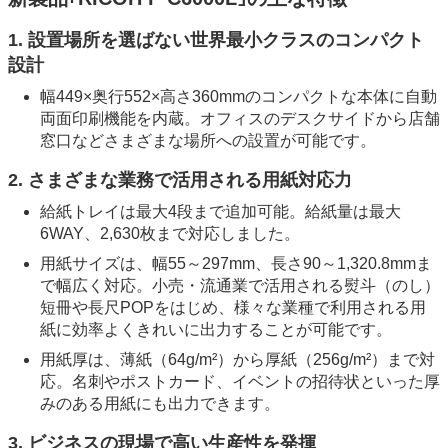
1. 設置場所を選ばない世界最小クラスのコンパクト
設計
幅449×奥行552×高さ360mmのコンパクトな本体に自動
両面印刷機能を内蔵。オフィスのデスクサイドから店舗
窓口などさまざまな場所への設置が可能です。
2. さまざまな業務で活用される用紙対応力
給紙トレイは最大4段まで追加可能。給紙量は最大
6WAY、2,630枚まで対応しました。
用紙サイズは、幅55～297mm、長さ90～1,320.8mmま
で幅広く対応。小売・流通業で活用される熨斗（のし）
短冊や長尺POPをはじめ、様々な業種で利用される用
紙に効率よくきれいに出力することが可能です。
用紙厚は、薄紙（64g/m²）から厚紙（256g/m²）まで対
応。名刺やポストカード、イベントの招待状といった厚
みのある用紙にも出力できます。
3. ビジネスの現場で高い生産性を発揮