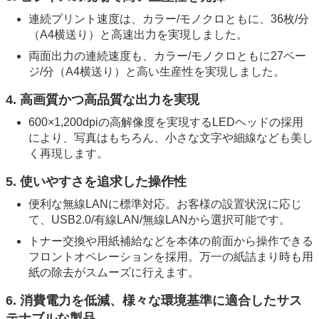
連続プリント速度は、カラー/モノクロともに、36枚/分
（A4横送り）と高速出力を実現しました。
両面出力の連続速度も、カラー/モノクロともに27ペー
ジ/分（A4横送り）と高い生産性を実現しました。
4. 高画質かつ高品質な出力を実現
600×1,200dpiの高解像度を実現するLEDヘッドの採用
により、写真はもちろん、小さな文字や細線なども美し
く再現します。
5. 使いやすさを追求した操作性
便利な無線LANに標準対応。お客様の設置状況に応じ
て、USB2.0/有線LAN/無線LANから選択可能です。
トナー交換や用紙補給などを本体の前面から操作できる
フロントオペレーションを採用。万一の紙詰まり時も用
紙の除去がスムーズに行えます。
6. 消費電力を低減、様々な環境基準に適合したサス
テナブルな製品