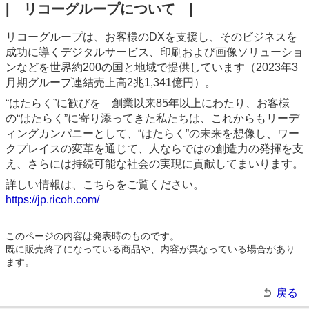
| リコーグループについて |
リコーグループは、お客様のDXを支援し、そのビジネスを
成功に導くデジタルサービス、印刷および画像ソリューショ
ンなどを世界約200の国と地域で提供しています（2023年3
月期グループ連結売上高2兆1,341億円）。
“はたらく”に歓びを 創業以来85年以上にわたり、お客様
の“はたらく”に寄り添ってきた私たちは、これからもリーデ
ィングカンパニーとして、“はたらく”の未来を想像し、ワー
クプレイスの変革を通じて、人ならではの創造力の発揮を支
え、さらには持続可能な社会の実現に貢献してまいります。
詳しい情報は、こちらをご覧ください。
https://jp.ricoh.com/
このページの内容は発表時のものです。
既に販売終了になっている商品や、内容が異なっている場合があり
ます。
戻る