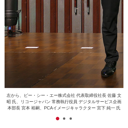
文
左から、ピー・シー・エー株式会社 代表取締役社長 佐藤 文
画
昭 氏、
リコージャパン 常務執行役員 デジタルサービス企画
氏
本部長 宮本 裕嗣、
PCAイメージキャラクター 宮下 純一 氏