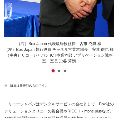
トロ
（右）Box Japan 代表取締役社長 古市 克典 様
（左）Box Japan 執行役員 チャネル営業本部長 安達 徹也 様
（
（中央）リコージャパン ICT事業本部 アプリケーション戦略
（
室 室長 染谷 芳朗
※
所属は発表時のものです。
リコージャパンはデジタルサービスの会社として、Box社の
ソリューションとリコーの複合機やRICOH kintone plusなど、