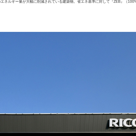
する建築物のエネルギー量が大幅に削減されている建築物。省エネ基準に対して『ZEB』（100%以