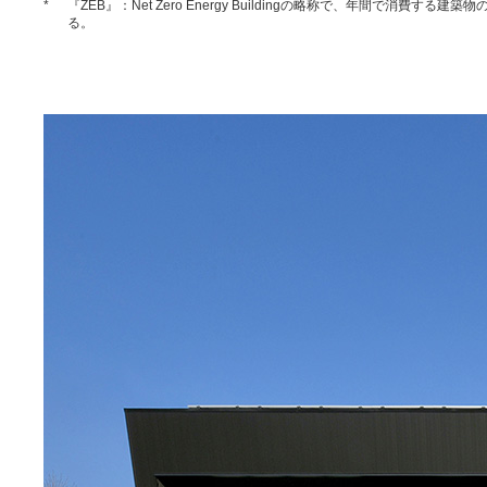
*
『ZEB』：Net Zero Energy Buildingの略称で、年間で消費
る。