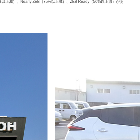
上減）、Nearly ZEB（75%以上減）、ZEB Ready（50%以上減）があ