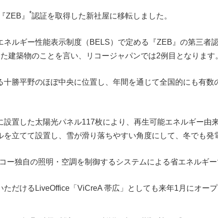
*
ZEB』
認証を取得した新社屋に移転しました。
ネルギー性能表示制度（BELS）で定める『ZEB』の第三者
した建築物のことを言い、リコージャパンでは2例目となります
る十勝平野のほぼ中央に位置し、年間を通じて全国的にも有数
に設置した太陽光パネル117枚により、再生可能エネルギー由
ルを立てて設置し、雪が滑り落ちやすい角度にして、冬でも発
コー独自の照明・空調を制御するシステムによる省エネルギー
けるLiveOffice「ViCreA 帯広」としても来年1月