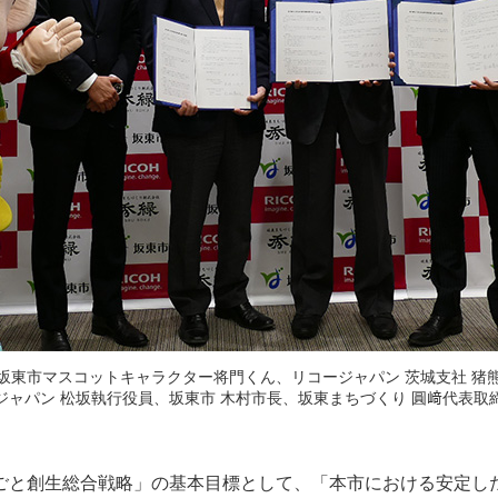
坂東市マスコットキャラクター将門くん、リコージャパン 茨城支社 猪
ジャパン 松坂執行役員、坂東市 木村市長、坂東まちづくり 圓﨑代表取
ごと創生総合戦略」の基本目標として、「本市における安定し