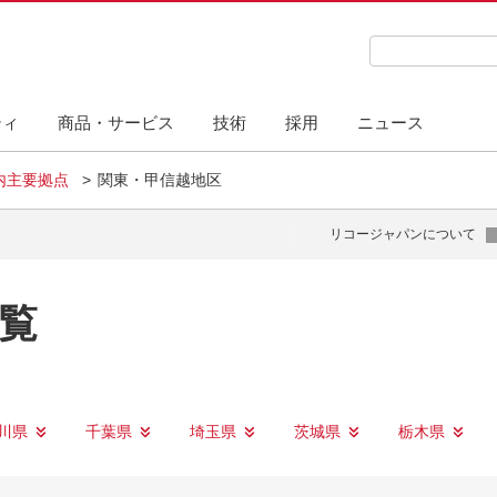
検索キーワード
ティ
商品・サービス
技術
採用
ニュース
内主要拠点
関東・甲信越地区
リコージャパンについて
覧
川県
千葉県
埼玉県
茨城県
栃木県