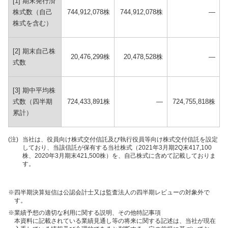
[1] 期末発⾏済
株式数（⾃⼰
744,912,078株
744,912,078株
—
株式を含む）
[2] 期末⾃⼰株
20,476,299株
20,478,528株
—
式数
[3] 期中平均株
式数（四半期
724,433,891株
—
724,755,818株
累計）
(注)
当社は、役員向け株式交付信託及び執行役員等向け株式交付信託を設定
しており、当該信託が保有する当社株式（2021年3月期2Q末417,100
株、2020年3月期末421,500株）を、自己株式に含めて記載しておりま
す。
※
四半期決算短信は公認会計士又は監査法人の四半期レビューの対象外で
す。
※
業績予想の適切な利⽤に関する説明、その他特記事項
本資料に記載されている業績見通し等の将来に関する記述は、当社が現在