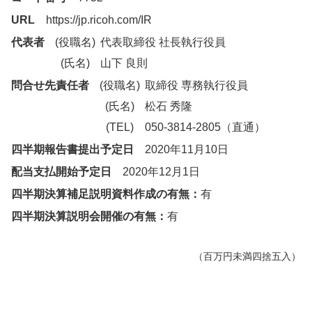
URL
https://jp.ricoh.com/IR
代表者
(役職名)
代表取締役 社長執行役員
(氏名)
山下 良則
問合せ先責任者
(役職名)
取締役 専務執行役員
(氏名)
松石 秀隆
(TEL)
050-3814-2805（直通）
四半期報告書提出予定日
2020年11月10日
配当支払開始予定日
2020年12月1日
四半期決算補足説明資料作成の有無：
有
四半期決算説明会開催の有無：
有
（百万円未満四捨五入）