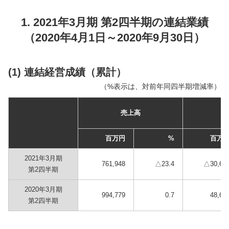
1. 2021年3月期 第2四半期の連結業績
（2020年4月1日～2020年9月30日）
(1) 連結経営成績（累計）
（%表示は、対前年同四半期増減率）
売上高
営
百万円
%
百万
2021年3月期
761,948
△23.4
△30,61
第2四半期
2020年3月期
994,779
0.7
48,64
第2四半期