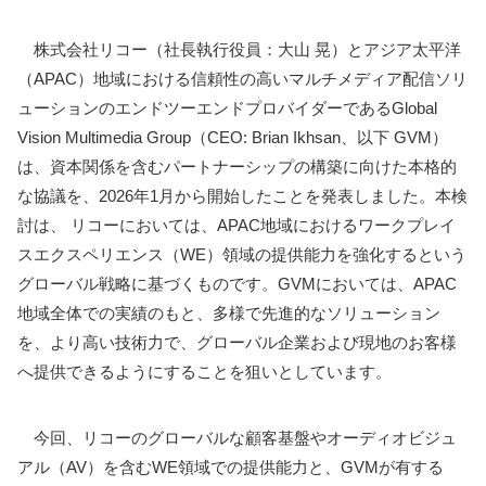
株式会社リコー（社長執行役員：大山 晃）とアジア太平洋
（APAC）地域における信頼性の高いマルチメディア配信ソリ
ューションのエンドツーエンドプロバイダーであるGlobal
Vision Multimedia Group（CEO: Brian Ikhsan、以下 GVM）
は、資本関係を含むパートナーシップの構築に向けた本格的
な協議を、2026年1月から開始したことを発表しました。本検
討は、 リコーにおいては、APAC地域におけるワークプレイ
スエクスペリエンス（WE）領域の提供能力を強化するという
グローバル戦略に基づくものです。GVMにおいては、APAC
地域全体での実績のもと、多様で先進的なソリューション
を、より高い技術力で、グローバル企業および現地のお客様
へ提供できるようにすることを狙いとしています。
今回、リコーのグローバルな顧客基盤やオーディオビジュ
アル（AV）を含むWE領域での提供能力と、GVMが有する