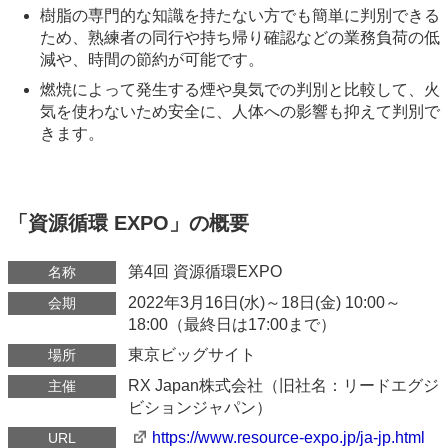
樹脂の専門的な知識を持たない方でも簡単に判別できる
ため、熟練者の同行や持ち帰り確認などの業務負荷の低
減や、時間の節約が可能です。
燃焼によって発生する煙や臭気での判別と比較して、火
気を使わないため安全に、人体への影響も抑えて判別で
きます。
「資源循環 EXPO」の概要
第4回 資源循環EXPO
名称
2022年3月16日(水)～18日(金) 10:00～
会期
18:00（最終日は17:00まで）
東京ビッグサイト
場所
RX Japan株式会社（旧社名：リードエグジ
主催
ビションジャパン）
https://www.resource-expo.jp/ja-jp.html
URL