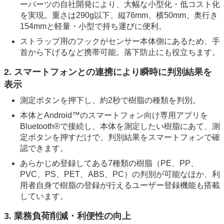
ーパーツの自社開発により、大幅な小型化・低コスト化
を実現。重さは290g以下、縦76mm、横50mm、奥行き
154mmと軽量・小型で持ち運びに便利。
ストラップ用のフックがセンサー本体側にあるため、手
首から下げるなど携帯可能。落下防止にも役立ちます。
2. スマートフォンとの連携により瞬時に判別結果を
表示
測定ボタンを押下し、約2秒で樹脂の種類を判別。
本体とAndroid™のスマートフォン向け専用アプリを
Bluetooth®で接続し、本体を測定したい樹脂にあて、測
定ボタンを押すだけで、判別結果をスマートフォンで確
認できます。
あらかじめ登録してある7種類の樹脂（PE、PP、
PVC、PS、PET、ABS、PC）の判別が可能なほか、利
用者自身で樹脂の登録が行えるユーザー登録機能も搭載
しています。
3. 業務負荷削減・利便性の向上