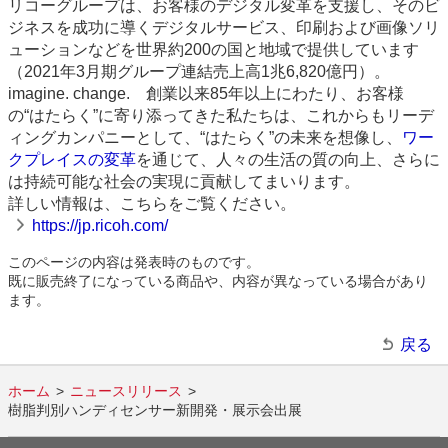
リコーグループは、お客様のデジタル変革を支援し、そのビ
ジネスを成功に導くデジタルサービス、印刷および画像ソリ
ューションなどを世界約200の国と地域で提供しています
（2021年3月期グループ連結売上高1兆6,820億円）。
imagine. change. 創業以来85年以上にわたり、お客様
の“はたらく”に寄り添ってきた私たちは、これからもリーデ
ィングカンパニーとして、“はたらく”の未来を想像し、
ワー
クプレイスの変革
を通じて、人々の生活の質の向上、さらに
は持続可能な社会の実現に貢献してまいります。
詳しい情報は、こちらをご覧ください。
https://jp.ricoh.com/
このページの内容は発表時のものです。
既に販売終了になっている商品や、内容が異なっている場合があり
ます。
戻る
ホーム
ニュースリリース
樹脂判別ハンディセンサー新開発・展示会出展