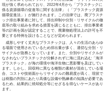
現が強く求められており、2022年4月から「プラスチックに
係る資源循環の促進等に関する法律」（「プラスチック資源
循環促進法」）が施行されます。この法律では、廃プラスチ
ック排出事業者に対して、排出抑制や分別・リサイクルの徹
底等の取り組みを求める措置を講じるとともに、排出事業者
等の計画を国が認定することで、廃棄物処理法上の許可を不
要とする特例を設けることなどが定められます。
成形しやすく丈夫なプラスチックは、人々の生活のあらゆ
る場面で使用されているため排出量が多く、適切な分別・リ
サイクルが急務となっています。また、分別やリサイクルが
なされないプラスチックが分解されずに海に流れ込む「海洋
プラスチック」が海の環境や海洋生物に悪影響を及ぼしてい
ます。しかし、回収時に異なる種類の素材が混在している場
合、コストや技術面からリサイクルの難易度が高く、現状で
は樹脂の判別にあたり高価な設備や熟練者の知識が必要であ
るため、結果的に焼却処分等にせざるを得ないケースがあり
ます。