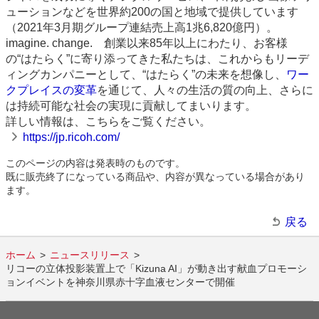
ューションなどを世界約200の国と地域で提供しています
（2021年3月期グループ連結売上高1兆6,820億円）。
imagine. change. 創業以来85年以上にわたり、お客様
の“はたらく”に寄り添ってきた私たちは、これからもリーデ
ィングカンパニーとして、“はたらく”の未来を想像し、
ワー
クプレイスの変革
を通じて、人々の生活の質の向上、さらに
は持続可能な社会の実現に貢献してまいります。
詳しい情報は、こちらをご覧ください。
https://jp.ricoh.com/
このページの内容は発表時のものです。
既に販売終了になっている商品や、内容が異なっている場合があり
ます。
戻る
ホーム
ニュースリリース
リコーの立体投影装置上で「Kizuna AI」が動き出す献血プロモーシ
ョンイベントを神奈川県赤十字血液センターで開催