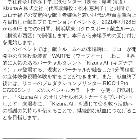
十字社神奈川県赤十字血液センター（所長：藤﨑 清道）、
Kizuna AI株式会社（代表取締役：松本 恵利子）と共同で、
コロナ禍での安定的な献血者確保と若い世代の献血意識向上
を目指した献血プロモーションイベントを、2021年7月28日
から30日までの3日間、横浜駅東口クロスポート献血ルーム
（横浜市西区）で開催します。本日から来場予約の受け付け
を開始します。
このイベントでは、献血ルームへの来場時に、リコーが開
発中の立体投影装置「WARPE（ワープイー）」上に、世界
的に人気のあるバーチャルタレント「Kizuna AI（キズナア
イ）」が登場する、現実とバーチャルが融合した1分間程度
の立体映像視聴体験をすることができます。また、献血終了
後には、リコーのプロダクションプリンター RICOH Pro
C7200Sシリーズのスペシャルカラートナーを使って印刷し
た、「Kizuna AI」のオリジナルポストカードをプレゼント
します。来場者に、「Kizuna AI」を通じて命を救う活動へ
の感謝の気持ちを伝えることで、継続的な献血につなげるこ
とを目指します。