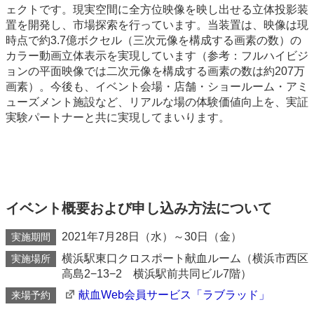
ェクトです。現実空間に全方位映像を映し出せる立体投影装
置を開発し、市場探索を行っています。当装置は、映像は現
時点で約3.7億ボクセル（三次元像を構成する画素の数）の
カラー動画立体表示を実現しています（参考：フルハイビジ
ョンの平面映像では二次元像を構成する画素の数は約207万
画素）。今後も、イベント会場・店舗・ショールーム・アミ
ューズメント施設など、リアルな場の体験価値向上を、実証
実験パートナーと共に実現してまいります。
イベント概要および申し込み方法について
2021年7月28日（水）～30日（金）
実施期間
横浜駅東口クロスポート献血ルーム（横浜市西区
実施場所
高島2−13−2 横浜駅前共同ビル7階）
献血Web会員サービス「ラブラッド」
来場予約