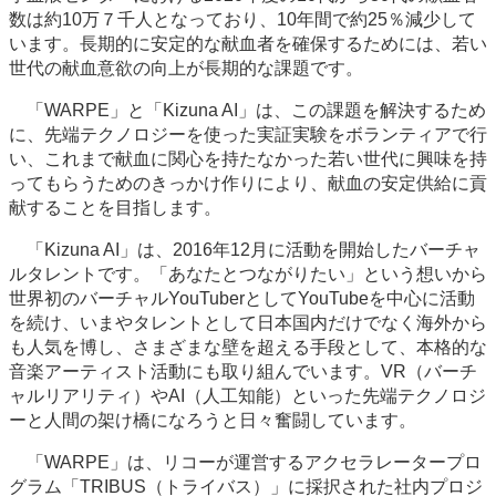
数は約10万７千人となっており、10年間で約25％減少して
います。長期的に安定的な献血者を確保するためには、若い
世代の献血意欲の向上が長期的な課題です。
「WARPE」と「Kizuna AI」は、この課題を解決するため
に、先端テクノロジーを使った実証実験をボランティアで行
い、これまで献血に関心を持たなかった若い世代に興味を持
ってもらうためのきっかけ作りにより、献血の安定供給に貢
献することを目指します。
「Kizuna AI」は、2016年12月に活動を開始したバーチャ
ルタレントです。「あなたとつながりたい」という想いから
世界初のバーチャルYouTuberとしてYouTubeを中心に活動
を続け、いまやタレントとして日本国内だけでなく海外から
も人気を博し、さまざまな壁を超える手段として、本格的な
音楽アーティスト活動にも取り組んでいます。VR（バーチ
ャルリアリティ）やAI（人工知能）といった先端テクノロジ
ーと人間の架け橋になろうと日々奮闘しています。
「WARPE」は、リコーが運営するアクセラレータープロ
グラム「TRIBUS（トライバス）」に採択された社内プロジ