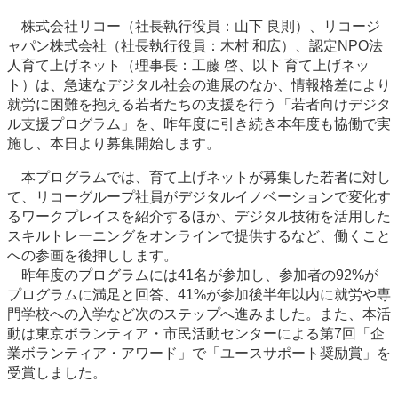
株式会社リコー（社長執行役員：山下 良則）、リコージ
ャパン株式会社（社長執行役員：木村 和広）、認定NPO法
人育て上げネット（理事長：工藤 啓、以下 育て上げネッ
ト）は、急速なデジタル社会の進展のなか、情報格差により
就労に困難を抱える若者たちの支援を行う「若者向けデジタ
ル支援プログラム」を、昨年度に引き続き本年度も協働で実
施し、本日より募集開始します。
本プログラムでは、育て上げネットが募集した若者に対し
て、リコーグループ社員がデジタルイノベーションで変化す
るワークプレイスを紹介するほか、デジタル技術を活用した
スキルトレーニングをオンラインで提供するなど、働くこと
への参画を後押しします。
昨年度のプログラムには41名が参加し、参加者の92%が
プログラムに満足と回答、41%が参加後半年以内に就労や専
門学校への入学など次のステップへ進みました。また、本活
動は東京ボランティア・市民活動センターによる第7回「企
業ボランティア・アワード」で「ユースサポート奨励賞」を
受賞しました。