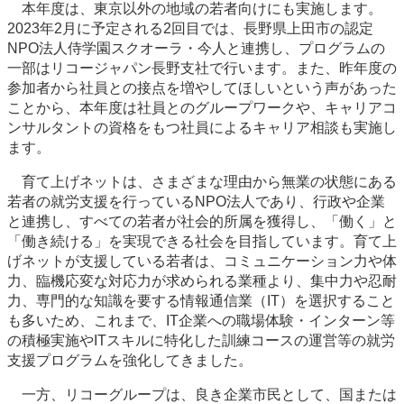
本年度は、東京以外の地域の若者向けにも実施します。
2023年2月に予定される2回目では、長野県上田市の認定
NPO法人侍学園スクオーラ・今人と連携し、プログラムの
一部はリコージャパン長野支社で行います。また、昨年度の
参加者から社員との接点を増やしてほしいという声があった
ことから、本年度は社員とのグループワークや、キャリアコ
ンサルタントの資格をもつ社員によるキャリア相談も実施し
ます。
育て上げネットは、さまざまな理由から無業の状態にある
若者の就労支援を行っているNPO法人であり、行政や企業
と連携し、すべての若者が社会的所属を獲得し、「働く」と
「働き続ける」を実現できる社会を目指しています。育て上
げネットが支援している若者は、コミュニケーション力や体
力、臨機応変な対応力が求められる業種より、集中力や忍耐
力、専門的な知識を要する情報通信業（IT）を選択すること
も多いため、これまで、IT企業への職場体験・インターン等
の積極実施やITスキルに特化した訓練コースの運営等の就労
支援プログラムを強化してきました。
一方、リコーグループは、良き企業市民として、国または