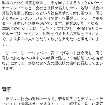
地域の文化や習慣を尊重し、志を同じくする人々とのパート
ナーシップのもと、会社と社員が協力し合い、地球・社会の
持続的発展に貢献するという社会貢献の方針に基づき、働く
人たちのインクルージョン（包含）を重視し、ステークホル
ダーと連携した活動を進めています。創業100周年となる
2036年のビジョンに「“はたらく”に歓びを」を掲げるリコー
グループは、働くことに困難を抱える人の支援を行うこと
で、より多くの人のはたらく歓びを支えたいと考えていま
す。
リコー、リコージャパン、育て上げネットは今後も、働く
意欲はあるものの今すぐの就職は難しい準備段階にいる若者
などに対して、多様な働き方の選択肢の獲得に貢献してまい
ります。
背景
デジタル社会の進展の一方で、若者世代でもデジタル・デ
ィバイド（情報格差）が起きています。経済的に厳しい家庭