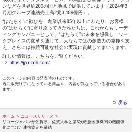
ンなどを世界約200の国と地域で提供しています（2024年3
月期グループ連結売上高2兆3,489億円）。
“はたらく”に歓びを 創業以来85年以上にわたり、お客様
の“はたらく”に寄り添ってきた私たちは、これからもリーデ
ィングカンパニーとして、“はたらく”の未来を想像し、ワー
クプレイスの変革を通じて、人ならではの創造力の発揮を支
え、さらには持続可能な社会の実現に貢献してまいります。
詳しい情報は、こちらをご覧ください。
https://jp.ricoh.com/
このページの内容は発表時のものです。
既に販売終了になっている商品や、内容が異なっている場合があり
ます。
戻る
ホーム
ニュースリリース
リコージャパンが佐賀県、佐賀大学と第3次救急医療機関の機能強
化に向けた連携協定を締結