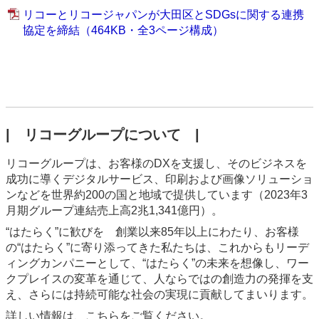
リコーとリコージャパンが大田区とSDGsに関する連携
協定を締結（464KB・全3ページ構成）
| リコーグループについて |
リコーグループは、お客様のDXを支援し、そのビジネスを
成功に導くデジタルサービス、印刷および画像ソリューショ
ンなどを世界約200の国と地域で提供しています（2023年3
月期グループ連結売上高2兆1,341億円）。
“はたらく”に歓びを 創業以来85年以上にわたり、お客様
の“はたらく”に寄り添ってきた私たちは、これからもリーデ
ィングカンパニーとして、“はたらく”の未来を想像し、ワー
クプレイスの変革を通じて、人ならではの創造力の発揮を支
え、さらには持続可能な社会の実現に貢献してまいります。
詳しい情報は、こちらをご覧ください。