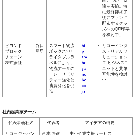
開について協
議を実施。特
に最終節終了
後にファンに
配布するグッ
ズへのQR印字
を検討中。
ビヨンド
谷口
スマート物流
htt
リコーインダ
ブロック
勝男
ボックス×リ
p
ストリアルソ
チェーン
ライタブルラ
s://
リューション
株式会社
ベルにより、
be
ズ ビジネスユ
物流データの
yo
ニットと共創
トレーサビリ
nd
可能性を検討
ティー強化と
bc.
中
省資源化を促
co.
進
jp
社内起業家チーム
代表者会社名
代表者
アイデアの概要
リコージャパン
西本 崇政
中小企業支援サービス