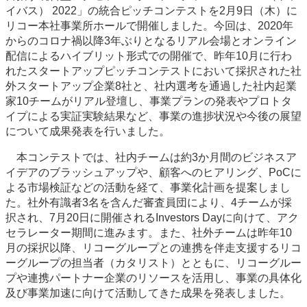
イバス） 2022」の統合ピッチコンテストを2月9日（木）に
リコー本社事業所ホールで開催しました。今回は、2020年
からのコロナ禍以降3年ぶりとなるリアル会場とオンライン
配信によるハイブリット形式での開催で、昨年10月に行わ
れたスタートアップピッチコンテストにおいて採択された社
外スタートアップ企業8社と、社内選考を通過した社内起業
家10チームがリアル登壇し、事業プランの発表やプロトタ
イプによる実証実験結果など、事業の進捗状況や今後の展望
について成果発表を行いました。
本コンテストでは、社内チームは約3か月間のビジネスア
イデアのブラッシュアップや、顧客へのヒアリング、PoCに
よる市場検証などの活動を経て、事業化計画を提案しまし
た。社外有識者3名を含んだ審査員団により、4チームが採
択され、7月20日に開催されるInvestors Dayに向けて、アク
セラレーター期間に進みます。また、社外チームは昨年10
月の採択以降、リコーグループとの連携を伴走支援するリコ
ーグループの担当者（カタリスト）とともに、リコーグルー
プや連携パートナー企業のリソースを活用し、事業の具体化
及び事業加速に向けて活動してきた成果を発表しました。