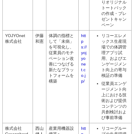
りオリジナル
トートバック
の作成・プレ
ゼントキャン
ペーン
YOJYOnet
伊藤
体調の指標と
htt
リコーエレメ
株式会社
和憲
して「未病」
p
ックス生産現
を可視化し、
s://
場での体調管
従業員のモチ
yoj
理アプリ試
ベーション改
yo
用、およびエ
善につなげる
ne
ンゲージメン
新たなプラッ
t.c
ト向上の寄与
トフォームを
o.j
検証の準備
構築
p/
従業員エンゲ
ージメント向
上における技
術および提供
コンテンツの
共創検討およ
び事前準備
株式会社
西山
産業用機器設
htt
リコーグルー