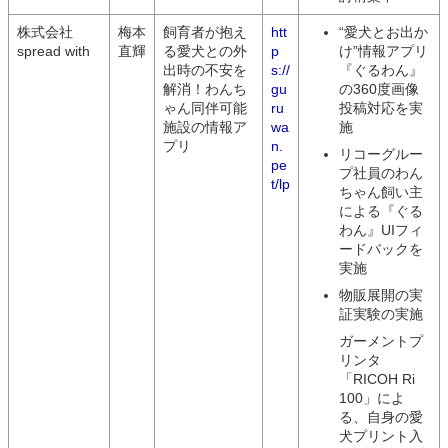
株式会社
梅本
飼育者が抱え
htt
“愛犬とお出か
spread with
直輝
る愛犬との外
p
け”情報アプリ
出時の不安を
s://
『ぐるわん』
解消！わんち
gu
の360度画像
ゃん同伴可能
ru
投稿対応を実
施設の情報ア
wa
施
プリ
n.
リコーグルー
pe
プ社員のわん
t/lp
ちゃん飼い主
による『ぐる
わん』UIフィ
ードバックを
実施
物販展開の実
証実験の実施
ガーメントプ
リンタ
「RICOH Ri
100」によ
る、自身の愛
犬プリント入