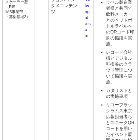
スケーラー型
ラベル製造業
タメコンテン
tw
（RIS
者様と共同で
ツ
og
IMS事業部
飲料メーカー
・募集領域2）
at
とのペットボ
e.c
トルラベルへ
o
のQRコード印
m
刷の協議を実
施。
レコード会社
様とデジタル
引換券のクラ
ウド管理につ
いて協議を実
施。
カタリストと
の実施事項
リコーブラッ
クラムズ東京
広報担当者ら
とユニークQR
コードを用い
たイベント展