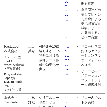
co
携を推進
m/
今後同社が申
m
請していく公
es
的資金による
sa
潮流発電実証
g
試験にリコー
e.
が参画するこ
ht
とへの合意
ml
FastLabel
上田
AI開発を10倍
htt
リコー社内に
株式会社
英介
速くする － AI
p
おけるアノテ
開発における
s://
ーションプラ
スケーラー型
教師データ作
fas
ットフォーム
（GHQ
成の効率化を
tla
の展開
デジタル戦略部
・募集領域6）
実現
be
リコーとのア
l.a
Plug and Play
ノテーション
i/
Japan賞
プラットフォ
KDDI∞Labo賞
ーム連携検討
ゼロイチ
キャピタル賞
株式会社
小林
シリアルコー
htt
リコー内で以
TwoGate
輝紀
ド型ソリュー
p
下を実施
ション×エン
s://