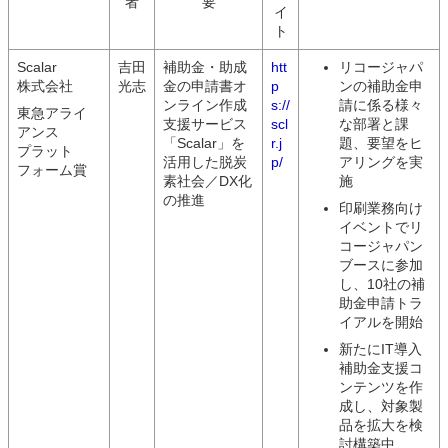
者
要
イ
ト
Scalar
吉田
補助金・助成
htt
リコージャパ
株式会社
光志
金の申請書オ
p
ンの補助金申
ンライン作成
s://
請に係る様々
東急アライ
支援サービス
scl
な部署と課
アンス
「Scalar」を
r.j
題、要望をヒ
プラット
活用した脱炭
p/
アリングを実
フォーム賞
素社会／DX化
施
の推進
印刷業務向け
イベントでリ
コージャパン
ブースに参加
し、10社の補
助金申請トラ
イアルを開始
新たにIT導入
補助金支援コ
ンテンツを作
成し、対象製
品を拡大を検
討構築中