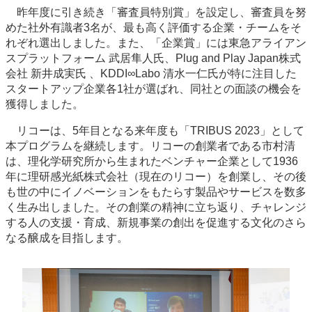
昨年度に引き続き「審査員特別賞」を設定し、審査員を努
めた社外有識者3名が、最も高く評価する企業・チームをそ
れぞれ選出しました。また、「企業賞」には東急アライアン
スプラットフォーム 武居隼人氏、Plug and Play Japan株式
会社 新井成実氏 、KDDI∞Labo 清水一仁氏が特に注目した
スタートアップ企業各1社が選ばれ、同社との面談の機会を
獲得しました。
リコーは、5年目となる来年度も「TRIBUS 2023」として
本プログラムを継続します。リコーの創業者である市村清
は、理化学研究所から生まれたベンチャー企業として1936
年に理研感光紙株式会社（現在のリコー）を創業し、その後
も世の中にイノベーションをもたらす製品やサービスを数多
く生み出しました。その創業の精神に立ち返り、チャレンジ
する人の支援・育成、新規事業の創出を促進する文化のさら
なる醸成を目指します。