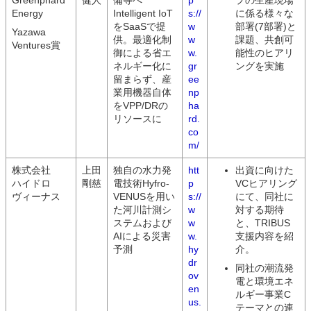
Greenphard
健人
備等へ
p
プの生産現場
Energy
Intelligent IoT
s://
に係る様々な
をSaaSで提
w
部署(7部署)と
Yazawa
供。最適化制
w
課題、共創可
Ventures賞
御による省エ
w.
能性のヒアリ
ネルギー化に
gr
ングを実施
留まらず、産
ee
業用機器自体
np
をVPP/DRの
ha
リソースに
rd.
co
m/
株式会社
上田
独自の水力発
htt
出資に向けた
ハイドロ
剛慈
電技術Hyfro-
p
VCヒアリング
ヴィーナス
VENUSを用い
s://
にて、同社に
た河川計測シ
w
対する期待
ステムおよび
w
と、TRIBUS
AIによる災害
w.
支援内容を紹
予測
hy
介。
dr
同社の潮流発
ov
電と環境エネ
en
ルギー事業C
us.
テーマとの連