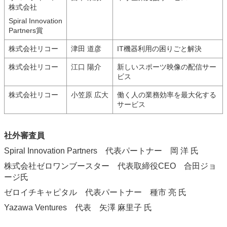
株式会社
Spiral Innovation
Partners賞
株式会社リコー
津田 道彦
IT機器利用の困りごと解決
株式会社リコー
江口 陽介
新しいスポーツ映像の配信サー
ビス
株式会社リコー
小笠原 広大
働く人の業務効率を最大化する
サービス
社外審査員
Spiral Innovation Partners 代表パートナー 岡 洋 氏
株式会社ゼロワンブースター 代表取締役CEO 合田ジョ
ージ氏
ゼロイチキャピタル 代表パートナー 種市 亮 氏
Yazawa Ventures 代表 矢澤 麻里子 氏