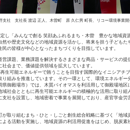
支社 支社長 渡辺 正人、木曽町 原 久仁男 町長、リコー環境事業開
定し「みんなで創る 笑顔あふれるまち・木曽 豊かな地域資
自然や歴史文化などの地域資源を活かし、将来を担う子どもた
住民の皆様が中心となったまちづくりを目指しています。
経営課題、業務課題を解決するさまざまな商品・サービスの提
に社会まで、価値提供領域を拡大しています。
%再生可能エネルギーで賄うことを目指す国際的なイニシアチブ
取り組みを推進しています。その一環として、環境エネルギー
岡県御殿場市）では、木質バイオマスを利活用して御殿場地区
地域社会とともに再生可能エネルギーの積極的な活用に取り組
に支社を設置し、地域密着で事業を展開しており、産官学金労
町が取り組むまち・ひと・しごと創生総合戦略に基づく「地域
による活動を実施し、地域資源の利活用促進をはじめ、脱炭素