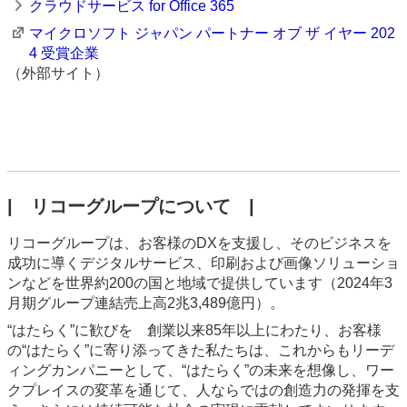
クラウドサービス for Office 365
マイクロソフト ジャパン パートナー オブ ザ イヤー 202
4 受賞企業
（外部サイト）
| リコーグループについて |
リコーグループは、お客様のDXを支援し、そのビジネスを
成功に導くデジタルサービス、印刷および画像ソリューショ
ンなどを世界約200の国と地域で提供しています（2024年3
月期グループ連結売上高2兆3,489億円）。
“はたらく”に歓びを 創業以来85年以上にわたり、お客様
の“はたらく”に寄り添ってきた私たちは、これからもリーデ
ィングカンパニーとして、“はたらく”の未来を想像し、ワー
クプレイスの変革を通じて、人ならではの創造力の発揮を支