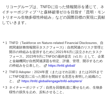
リコーグループは、TNFDに沿った情報開示を通じて、ネ
イチャーポジティブ
と森林破壊ゼロを目指す「昆明・モン
＊3
トリオール生物多様性枠組み」などの国際目標の実現に貢献
していきます。
＊1
TNFD（Taskforce on Nature-related Financial Disclosures、自
然関連財務情報開示タスクフォース)：自然関連のリスク管理と
開示の枠組みを提供するために2021年6月に設立されたタスク
フォース。2023年9月にTNFDの最終提言（v1.0）として、企業
と金融機関が自然関連課題を特定、評価、管理、開示するため
の枠組みを公表した。
https://tnfd.global/
＊2
TNFD Adopter：2024年度（またはそれ以前）または2025まで
にTNFD提言に沿った開示を開始する意思を表明した組織のこ
と。
https://tnfd.global/engage/tnfd-adopters/
＊3
ネイチャーポジティブ：自然を回復軌道に乗せるため、生物多
様性の損失を止め、反転させること。