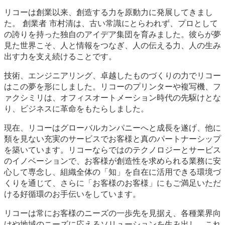
リコーは創業以来、創造する力を原動力に発展してきまし
た。 創業者 市村清は、古い常識にとらわれず、プロとして
の誇りを持った独自のアイデア集団を育みました。彼らが夢
見た世界こそ、人と情報をつなぎ、人の伝える力、人の生み
出す力を支え続けることです。
技術、エンジニアリング、卓越したものづくりの力でリコー
はこの夢を形にしました。リコーのプリンターや複写機、フ
ァクシミリは、オフィスオートメーション時代の先駆けとな
り、ビジネスに革命をもたらしました。
現在、リコーはグローバルカンパニーへと成長を遂げ、他に
類を見ない充実のサービスでお客様と真のパートナーシップ
を築いています。リコーならではのテクノロジーとサービス
のイノベーションで、お客様が創造性を求められる業務に安
心して専念し、組織全体の「知」を自在に活用できる環境づ
くりを通じて、さらに「お客様のお客様」にもご満足いただ
ける好循環のお手伝いをしています。
リコーは常にお客様のニーズの一歩先を見据え、各種業界向
けや地域のニーズに応えるソリューションを生み出し、これ