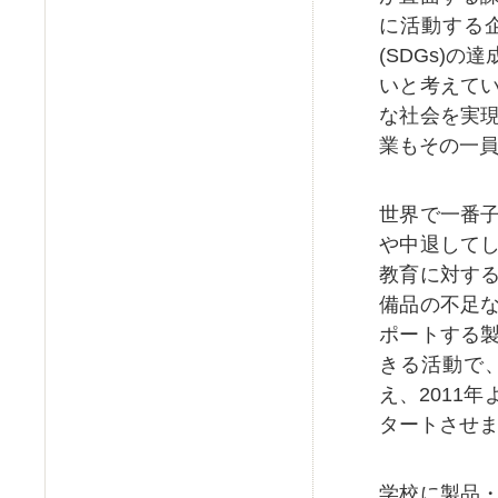
に活動する
(SDGs)
いと考えて
な社会を実
業もその一
世界で一番
や中退して
教育に対す
備品の不足
ポートする
きる活動で
え、2011
タートさせ
学校に製品