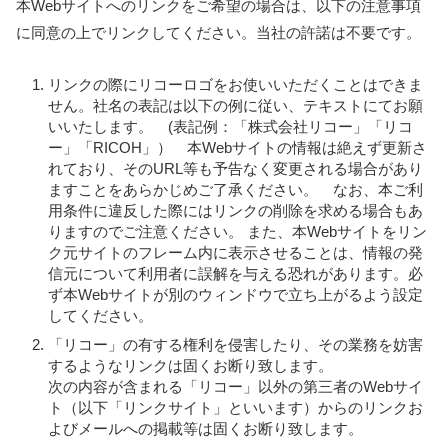
本Webサイトへのリンクをご希望の場合は、以下の注意事項
に同意の上でリンクしてください。当社の許諾は不要です。
リンクの際にリコーロゴをお使いいただくことはできま
せん。社名の表記は以下の例に従い、テキストにてお願
いいたします。 (表記例：「株式会社リコー」「リコ
ー」「RICOH」） 本Webサイトの情報は絶えず更新さ
れており、そのURL等も予告なく変更される場合があり
ますことをあらかじめご了承ください。 なお、本ご利
用条件に違反した際にはリンクの削除を求める場合もあ
りますのでご注意ください。 また、本Webサイトをリン
ク元サイトのフレーム内に表示させることは、情報の発
信元について利用者に誤解を与える恐れがあります。必
ず本Webサイトが別のウィンドウで立ち上がるよう設定
してください。
「リコー」の有する権利を侵害したり、その業務を妨害
するようなリンクは固くお断り致します。
次の内容が含まれる「リコー」以外の第三者のWebサイ
ト（以下「リンクサイト」といいます）からのリンクお
よびメールへの掲載等は固くお断り致します。