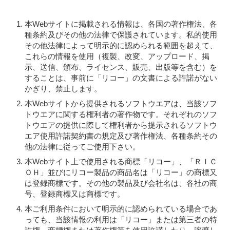
本Webサイトに掲載される情報は、各国の著作権法、各
種条約及びその他の法律で保護されています。私的使用
その他法律によって明示的に認められる範囲を超えて、
これらの情報を使用（複製、改変、アップロード、掲
示、送信、頒布、ライセンス、販売、出版等を含む）を
することは、事前に「リコー」の文書による許諾がない
かぎり、禁止します。
本Webサイトから提供されるソフトウエアは、当該ソフ
トウエアに関する権利者の著作物です。それぞれのソフ
トウエアの提供に際して権利者から提示されるソフトウ
エア使用許諾契約書の規定及び著作権法、各種条約その
他の法律に従ってご使用下さい。
本Webサイト上で使用される商標「リコー」、「ＲＩＣ
ＯＨ」並びにリコー製品の商品名は「リコー」の商標又
は登録商標です。その他の製品及び会社名は、各社の商
号、登録商標又は商標です。
本ご利用条件において明示的に認められている場合であ
っても、当該情報の利用は「リコー」または第三者の特