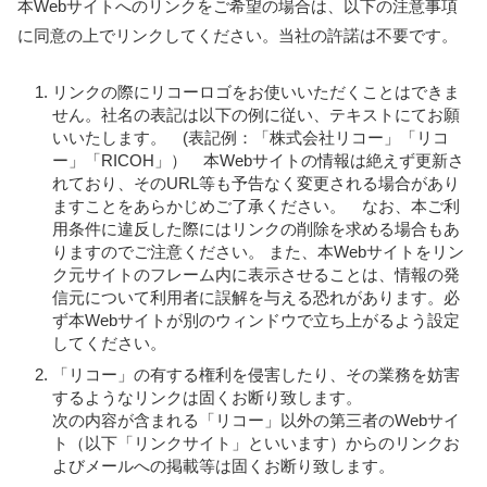
本Webサイトへのリンクをご希望の場合は、以下の注意事項
に同意の上でリンクしてください。当社の許諾は不要です。
リンクの際にリコーロゴをお使いいただくことはできま
せん。社名の表記は以下の例に従い、テキストにてお願
いいたします。 (表記例：「株式会社リコー」「リコ
ー」「RICOH」） 本Webサイトの情報は絶えず更新さ
れており、そのURL等も予告なく変更される場合があり
ますことをあらかじめご了承ください。 なお、本ご利
用条件に違反した際にはリンクの削除を求める場合もあ
りますのでご注意ください。 また、本Webサイトをリン
ク元サイトのフレーム内に表示させることは、情報の発
信元について利用者に誤解を与える恐れがあります。必
ず本Webサイトが別のウィンドウで立ち上がるよう設定
してください。
「リコー」の有する権利を侵害したり、その業務を妨害
するようなリンクは固くお断り致します。
次の内容が含まれる「リコー」以外の第三者のWebサイ
ト（以下「リンクサイト」といいます）からのリンクお
よびメールへの掲載等は固くお断り致します。