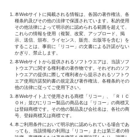
本Webサイトに掲載される情報は、各国の著作権法、各
種条約及びその他の法律で保護されています。私的使用
その他法律によって明示的に認められる範囲を超えて、
これらの情報を使用（複製、改変、アップロード、掲
示、送信、頒布、ライセンス、販売、出版等を含む）を
することは、事前に「リコー」の文書による許諾がない
かぎり、禁止します。
本Webサイトから提供されるソフトウエアは、当該ソフ
トウエアに関する権利者の著作物です。それぞれのソフ
トウエアの提供に際して権利者から提示されるソフトウ
エア使用許諾契約書の規定及び著作権法、各種条約その
他の法律に従ってご使用下さい。
本Webサイト上で使用される商標「リコー」、「ＲＩＣ
ＯＨ」並びにリコー製品の商品名は「リコー」の商標又
は登録商標です。その他の製品及び会社名は、各社の商
号、登録商標又は商標です。
本ご利用条件において明示的に認められている場合であ
っても、当該情報の利用は「リコー」または第三者の特