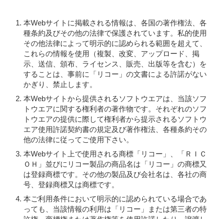
本Webサイトに掲載される情報は、各国の著作権法、各
種条約及びその他の法律で保護されています。私的使用
その他法律によって明示的に認められる範囲を超えて、
これらの情報を使用（複製、改変、アップロード、掲
示、送信、頒布、ライセンス、販売、出版等を含む）を
することは、事前に「リコー」の文書による許諾がない
かぎり、禁止します。
本Webサイトから提供されるソフトウエアは、当該ソフ
トウエアに関する権利者の著作物です。それぞれのソフ
トウエアの提供に際して権利者から提示されるソフトウ
エア使用許諾契約書の規定及び著作権法、各種条約その
他の法律に従ってご使用下さい。
本Webサイト上で使用される商標「リコー」、「ＲＩＣ
ＯＨ」並びにリコー製品の商品名は「リコー」の商標又
は登録商標です。その他の製品及び会社名は、各社の商
号、登録商標又は商標です。
本ご利用条件において明示的に認められている場合であ
っても、当該情報の利用は「リコー」または第三者の特