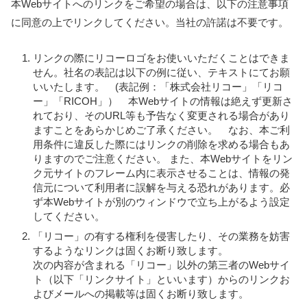
本Webサイトへのリンクをご希望の場合は、以下の注意事項
に同意の上でリンクしてください。当社の許諾は不要です。
リンクの際にリコーロゴをお使いいただくことはできま
せん。社名の表記は以下の例に従い、テキストにてお願
いいたします。 (表記例：「株式会社リコー」「リコ
ー」「RICOH」） 本Webサイトの情報は絶えず更新さ
れており、そのURL等も予告なく変更される場合があり
ますことをあらかじめご了承ください。 なお、本ご利
用条件に違反した際にはリンクの削除を求める場合もあ
りますのでご注意ください。 また、本Webサイトをリン
ク元サイトのフレーム内に表示させることは、情報の発
信元について利用者に誤解を与える恐れがあります。必
ず本Webサイトが別のウィンドウで立ち上がるよう設定
してください。
「リコー」の有する権利を侵害したり、その業務を妨害
するようなリンクは固くお断り致します。
次の内容が含まれる「リコー」以外の第三者のWebサイ
ト（以下「リンクサイト」といいます）からのリンクお
よびメールへの掲載等は固くお断り致します。