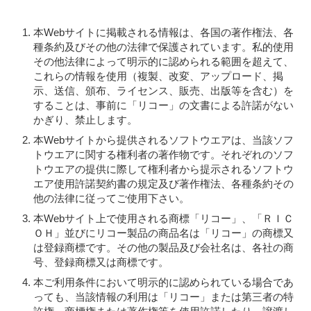
本Webサイトに掲載される情報は、各国の著作権法、各
種条約及びその他の法律で保護されています。私的使用
その他法律によって明示的に認められる範囲を超えて、
これらの情報を使用（複製、改変、アップロード、掲
示、送信、頒布、ライセンス、販売、出版等を含む）を
することは、事前に「リコー」の文書による許諾がない
かぎり、禁止します。
本Webサイトから提供されるソフトウエアは、当該ソフ
トウエアに関する権利者の著作物です。それぞれのソフ
トウエアの提供に際して権利者から提示されるソフトウ
エア使用許諾契約書の規定及び著作権法、各種条約その
他の法律に従ってご使用下さい。
本Webサイト上で使用される商標「リコー」、「ＲＩＣ
ＯＨ」並びにリコー製品の商品名は「リコー」の商標又
は登録商標です。その他の製品及び会社名は、各社の商
号、登録商標又は商標です。
本ご利用条件において明示的に認められている場合であ
っても、当該情報の利用は「リコー」または第三者の特