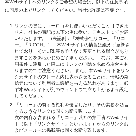
本Webサイトへのリンクをご希望の場合は、以下の注意事項
に同意の上でリンクしてください。当社の許諾は不要です。
リンクの際にリコーロゴをお使いいただくことはできま
せん。社名の表記は以下の例に従い、テキストにてお願
いいたします。 (表記例：「株式会社リコー」「リコ
ー」「RICOH」） 本Webサイトの情報は絶えず更新さ
れており、そのURL等も予告なく変更される場合があり
ますことをあらかじめご了承ください。 なお、本ご利
用条件に違反した際にはリンクの削除を求める場合もあ
りますのでご注意ください。 また、本Webサイトをリン
ク元サイトのフレーム内に表示させることは、情報の発
信元について利用者に誤解を与える恐れがあります。必
ず本Webサイトが別のウィンドウで立ち上がるよう設定
してください。
「リコー」の有する権利を侵害したり、その業務を妨害
するようなリンクは固くお断り致します。
次の内容が含まれる「リコー」以外の第三者のWebサイ
ト（以下「リンクサイト」といいます）からのリンクお
よびメールへの掲載等は固くお断り致します。