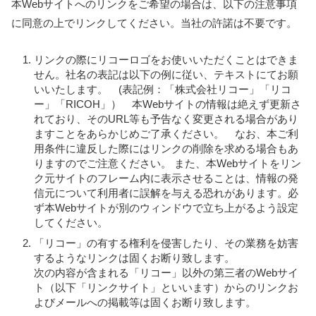
本Webサイトへのリンクをご希望の場合は、以下の注意事項
に同意の上でリンクしてください。当社の許諾は不要です。
リンクの際にリコーロゴをお使いいただくことはできま
せん。社名の表記は以下の例に従い、テキストにてお願
いいたします。 (表記例：「株式会社リコー」「リコ
ー」「RICOH」） 本Webサイトの情報は絶えず更新さ
れており、そのURL等も予告なく変更される場合があり
ますことをあらかじめご了承ください。 なお、本ご利
用条件に違反した際にはリンクの削除を求める場合もあ
りますのでご注意ください。 また、本Webサイトをリン
ク元サイトのフレーム内に表示させることは、情報の発
信元について利用者に誤解を与える恐れがあります。必
ず本Webサイトが別のウィンドウで立ち上がるよう設定
してください。
「リコー」の有する権利を侵害したり、その業務を妨害
するようなリンクは固くお断り致します。
次の内容が含まれる「リコー」以外の第三者のWebサイ
ト（以下「リンクサイト」といいます）からのリンクお
よびメールへの掲載等は固くお断り致します。