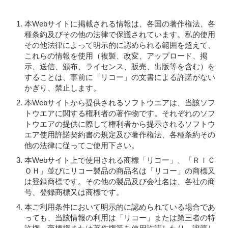
本Webサイトに掲載される情報は、各国の著作権法、各
種条約及びその他の法律で保護されています。私的使用
その他法律によって明示的に認められる範囲を超えて、
これらの情報を使用（複製、改変、アップロード、掲
示、送信、頒布、ライセンス、販売、出版等を含む）を
することは、事前に「リコー」の文書による許諾がない
かぎり、禁止します。
本Webサイトから提供されるソフトウエアは、当該ソフ
トウエアに関する権利者の著作物です。それぞれのソフ
トウエアの提供に際して権利者から提示されるソフトウ
エア使用許諾契約書の規定及び著作権法、各種条約その
他の法律に従ってご使用下さい。
本Webサイト上で使用される商標「リコー」、「ＲＩＣ
ＯＨ」並びにリコー製品の商品名は「リコー」の商標又
は登録商標です。その他の製品及び会社名は、各社の商
号、登録商標又は商標です。
本ご利用条件において明示的に認められている場合であ
っても、当該情報の利用は「リコー」または第三者の特