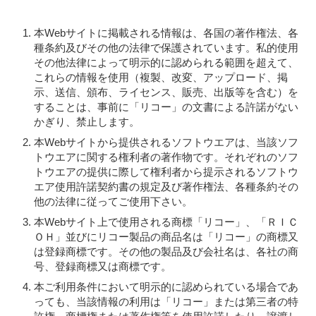
本Webサイトに掲載される情報は、各国の著作権法、各
種条約及びその他の法律で保護されています。私的使用
その他法律によって明示的に認められる範囲を超えて、
これらの情報を使用（複製、改変、アップロード、掲
示、送信、頒布、ライセンス、販売、出版等を含む）を
することは、事前に「リコー」の文書による許諾がない
かぎり、禁止します。
本Webサイトから提供されるソフトウエアは、当該ソフ
トウエアに関する権利者の著作物です。それぞれのソフ
トウエアの提供に際して権利者から提示されるソフトウ
エア使用許諾契約書の規定及び著作権法、各種条約その
他の法律に従ってご使用下さい。
本Webサイト上で使用される商標「リコー」、「ＲＩＣ
ＯＨ」並びにリコー製品の商品名は「リコー」の商標又
は登録商標です。その他の製品及び会社名は、各社の商
号、登録商標又は商標です。
本ご利用条件において明示的に認められている場合であ
っても、当該情報の利用は「リコー」または第三者の特