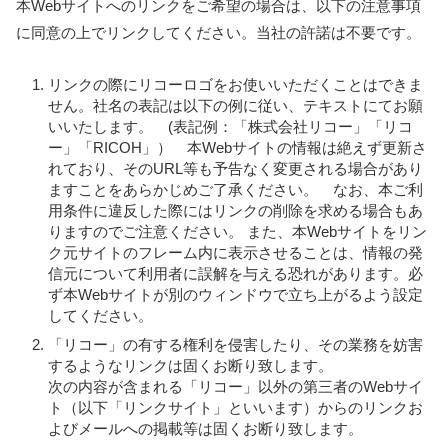
本Webサイトへのリンクをご希望の場合は、以下の注意事項
に同意の上でリンクしてください。当社の許諾は不要です。
リンクの際にリコーロゴをお使いいただくことはできま
せん。社名の表記は以下の例に従い、テキストにてお願
いいたします。 (表記例：「株式会社リコー」「リコ
ー」「RICOH」） 本Webサイトの情報は絶えず更新さ
れており、そのURL等も予告なく変更される場合があり
ますことをあらかじめご了承ください。 なお、本ご利
用条件に違反した際にはリンクの削除を求める場合もあ
りますのでご注意ください。 また、本Webサイトをリン
ク元サイトのフレーム内に表示させることは、情報の発
信元について利用者に誤解を与える恐れがあります。必
ず本Webサイトが別のウィンドウで立ち上がるよう設定
してください。
「リコー」の有する権利を侵害したり、その業務を妨害
するようなリンクは固くお断り致します。
次の内容が含まれる「リコー」以外の第三者のWebサイ
ト（以下「リンクサイト」といいます）からのリンクお
よびメールへの掲載等は固くお断り致します。