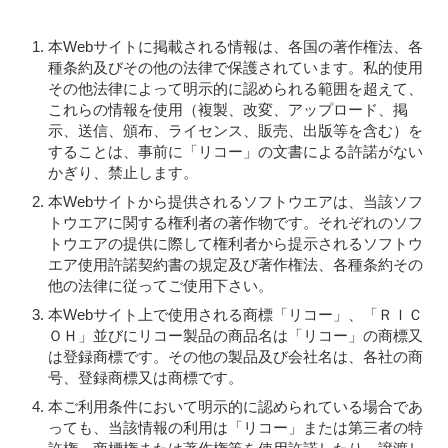
本Webサイトに掲載される情報は、各国の著作権法、各
種条約及びその他の法律で保護されています。私的使用
その他法律によって明示的に認められる範囲を超えて、
これらの情報を使用（複製、改変、アップロード、掲
示、送信、頒布、ライセンス、販売、出版等を含む）を
することは、事前に「リコー」の文書による許諾がない
かぎり、禁止します。
本Webサイトから提供されるソフトウエアは、当該ソフ
トウエアに関する権利者の著作物です。それぞれのソフ
トウエアの提供に際して権利者から提示されるソフトウ
エア使用許諾契約書の規定及び著作権法、各種条約その
他の法律に従ってご使用下さい。
本Webサイト上で使用される商標「リコー」、「ＲＩＣ
ＯＨ」並びにリコー製品の商品名は「リコー」の商標又
は登録商標です。その他の製品及び会社名は、各社の商
号、登録商標又は商標です。
本ご利用条件において明示的に認められている場合であ
っても、当該情報の利用は「リコー」または第三者の特