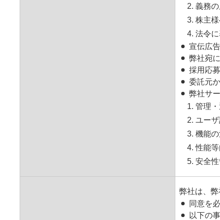
2. 義
3. 株
4. 法
宣伝広
弊社宛
採用応
委託元
弊社サー
1. 管
2. ユー
3. 機能
4. 性能
5. 安
弊社は、弊
同意を
以下の