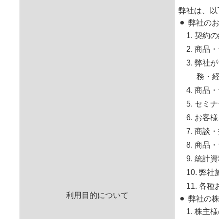
弊社は、以
弊社の
1. 契
2. 商
3. 弊
務・
4. 商
5. セ
6. お
7. 商
8. 商
9. 統
10. 
11. 
利用目的について
弊社の株
1. 株