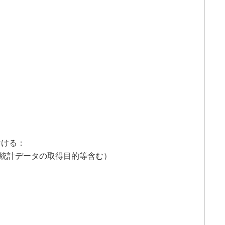
おける：
、統計データの取得目的等含む）