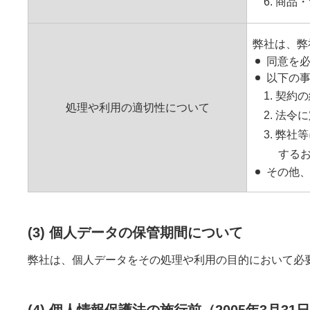
6. 商
弊社は、弊
同意を
以下の
1. 契
処理や利用の適切性について
2. 法
3. 弊
する
その他
(3) 個人データの保管期間について
弊社は、個人データをその処理や利用の目的において必
(4) 個人情報保護法の施行前（2005年3月