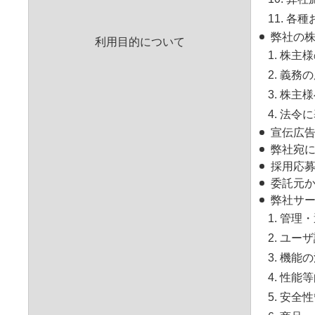
11. 
弊社の株
利用目的について
1. 株
2. 義
3. 株
4. 法
宣伝広
弊社宛
採用応
委託元
弊社サー
1. 管
2. ユー
3. 機能
4. 性能
5. 安