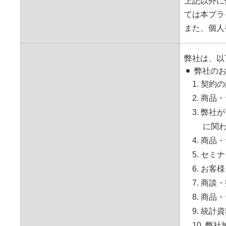
上記以外に
ては本プラ
また、個人
弊社は、以
弊社の
1. 契
2. 商
3. 弊
に関
4. 商
5. セ
6. お
7. 商
8. 商
9. 統
10. 